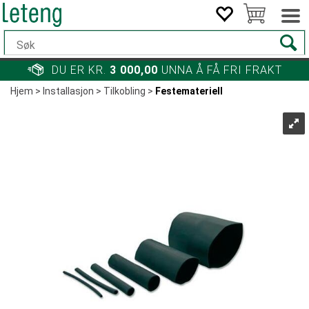
DU ER KR.
3 000,00
UNNA Å FÅ FRI FRAKT
Hjem
>
Installasjon
>
Tilkobling
>
Festemateriell