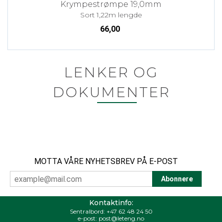
Krympestrømpe 19,0mm
Sort 1,22m lengde
66,00
LENKER OG
DOKUMENTER
MOTTA VÅRE NYHETSBREV PÅ E-POST
Kontaktinfo:
Sentralbord:
+47 62 48 24 50
e-post:
post@leteng.no