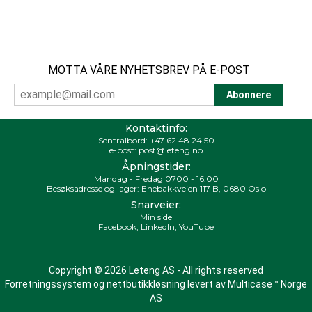
MOTTA VÅRE NYHETSBREV PÅ E-POST
Kontaktinfo:
Sentralbord:
+47 62 48 24 50
e-post:
post@leteng.no
Åpningstider:
Mandag - Fredag 0700 - 16:00
Besøksadresse og lager: Enebakkveien 117 B, 0680 Oslo
Snarveier:
Min side
Facebook
,
LinkedIn
,
YouTube
Copyright © 2026 Leteng AS - All rights reserved
Forretningssystem
og
nettbutikkløsning
levert av
Multicase™ Norge
AS