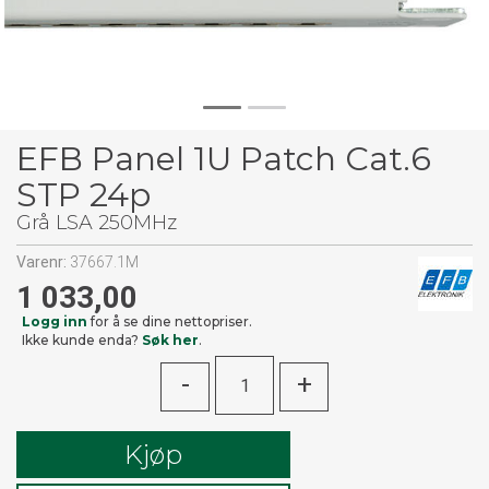
EFB Panel 1U Patch Cat.6
STP 24p
Grå LSA 250MHz
Varenr:
37667.1M
1 033,00
Logg inn
for å se dine nettopriser.
Ikke kunde enda?
Søk her
.
-
+
Kjøp