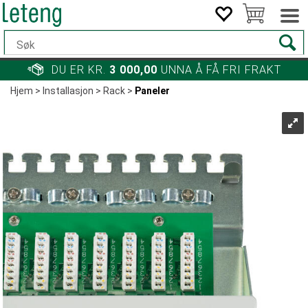
DU ER KR.
3 000,00
UNNA Å FÅ FRI FRAKT
Hjem
>
Installasjon
>
Rack
>
Paneler