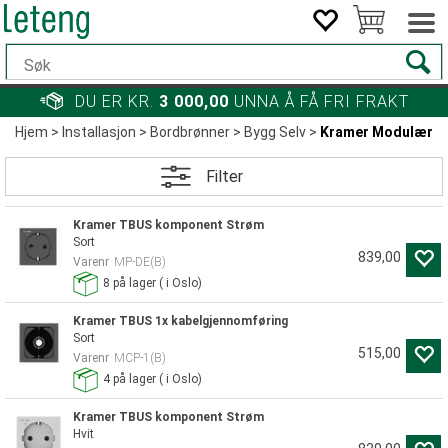
DU ER KR.
3 000,00
UNNA Å FÅ FRI FRAKT
Hjem
>
Installasjon
>
Bordbrønner
>
Bygg Selv
>
Kramer Modulær
Filter
Kramer TBUS komponent Strøm
Sort
839,00
Varenr
MP-DE(B)
8
på lager
(
i Oslo)
Kramer TBUS 1x kabelgjennomføring
Sort
515,00
Varenr
MCP-1(B)
4
på lager
(
i Oslo)
Kramer TBUS komponent Strøm
Hvit