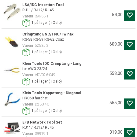
LSA/IDC Insertion Tool
RJ11/ RJ12/ RJ45
54,00
Varenr
39933.1
1
på lager
(
i Oslo)
Crimptang BNC/TNC/Twinax
RG-58 RG-59 RG-62 Coax
609,00
Varenr
52535.2
1
på lager
(
i Oslo)
Klein Tools IDC Crimptang - Lang
for AWG 23/24
558,00
Varenr
VDV026-049
1
på lager
(
i Oslo)
Klein Tools Kappetang - Diagonal
HRC60 hardhet
555,00
Varenr
D230-4C
1
på lager
(
i Oslo)
EFB Network Tool Set
RJ11/ RJ12/ RJ45
319,00
Varenr
39919.1