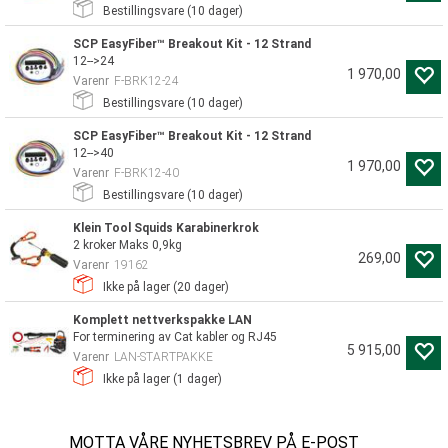
Bestillingsvare (
10
dager)
SCP EasyFiber™ Breakout Kit - 12 Strand
12-->24
1 970,00
Varenr
F-BRK12-24
Bestillingsvare (
10
dager)
SCP EasyFiber™ Breakout Kit - 12 Strand
12-->40
1 970,00
Varenr
F-BRK12-40
Bestillingsvare (
10
dager)
Klein Tool Squids Karabinerkrok
2 kroker Maks 0,9kg
269,00
Varenr
19162
Ikke på lager (
20
dager)
Komplett nettverkspakke LAN
For terminering av Cat kabler og RJ45
5 915,00
Varenr
LAN-STARTPAKKE
Ikke på lager (
1
dager)
MOTTA VÅRE NYHETSBREV PÅ E-POST