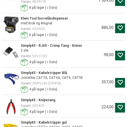
1 369,00
Varenr
PAGP/18
8
på lager
(
i Oslo)
Klein Tool borrelåsdispenser
med Krok og Magnet
886,00
Varenr
450-900
6
på lager
(
i Oslo)
Simply45 - RJ45 - Crimp Tang - Kniver
2 stk
98,00
Varenr
S45-C190
4
på lager
(
i Oslo)
Simply45 - Kabelstripper Blå
Justerbar CAT7A, CAT6A, CAT6, CAT5E
357,00
Varenr
SIMPLY45-STRIP-BL
4
på lager
(
i Oslo)
Simply45 - Knipetang
Varenr
S45-801
224,00
4
på lager
(
i Oslo)
Simply45 - Kabelstripper gul