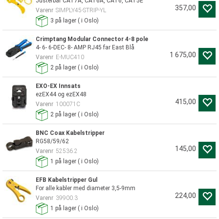
Justerbar CAT7A, CAT6A, CAT6, CAT5E
357,00
Varenr
SIMPLY45-STRIP-YL
3
på lager
(
i Oslo)
Crimptang Modular Connector 4-8 pole
4- 6- 6-DEC- 8- AMP RJ45 far East Blå
1 675,00
Varenr
E-MUC410
2
på lager
(
i Oslo)
EXO-EX Innsats
ezEX44 og ezEX48
415,00
Varenr
100071C
2
på lager
(
i Oslo)
BNC Coax Kabelstripper
RG58/59/62
145,00
Varenr
52536.2
1
på lager
(
i Oslo)
EFB Kabelstripper Gul
For alle kabler med diameter 3,5-9mm
224,00
Varenr
39900.3
1
på lager
(
i Oslo)