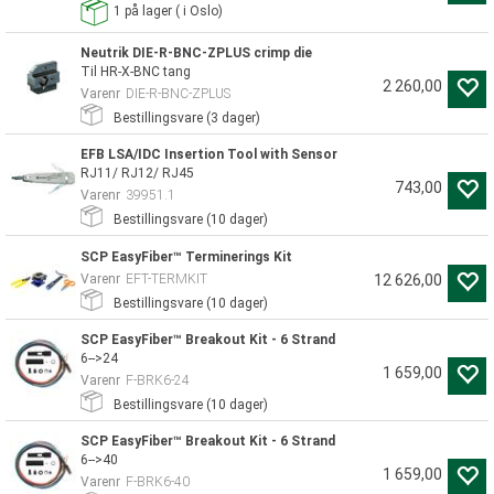
1
på lager
(
i Oslo)
Neutrik DIE-R-BNC-ZPLUS crimp die
Til HR-X-BNC tang
2 260,00
Varenr
DIE-R-BNC-ZPLUS
Bestillingsvare (
3
dager)
EFB LSA/IDC Insertion Tool with Sensor
RJ11/ RJ12/ RJ45
743,00
Varenr
39951.1
Bestillingsvare (
10
dager)
SCP EasyFiber™ Terminerings Kit
Varenr
EFT-TERMKIT
12 626,00
Bestillingsvare (
10
dager)
SCP EasyFiber™ Breakout Kit - 6 Strand
6-->24
1 659,00
Varenr
F-BRK6-24
Bestillingsvare (
10
dager)
SCP EasyFiber™ Breakout Kit - 6 Strand
6-->40
1 659,00
Varenr
F-BRK6-40