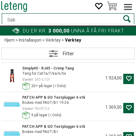
DU ER KR.
3 000,00
UNNA Å FÅ FRI FRAKT
Hjem
>
Installasjon
>
Verktøy
>
Verktøy
Filter
Simply45 - RJ45 - Crimp Tang
Tang for Cat7a/7/6a/6/5e
1 924,00
Varenr
S45-C101
20+
på lager
(
i Oslo)
PATCH APP & GO Testplugger 6 stk
Brukes med PAGT/B1 19-24
1 369,00
Varenr
PAGP/24
9
på lager
(
i Oslo)
PATCH APP & GO Testplugger 6 stk
Brukes med PAGT/B1