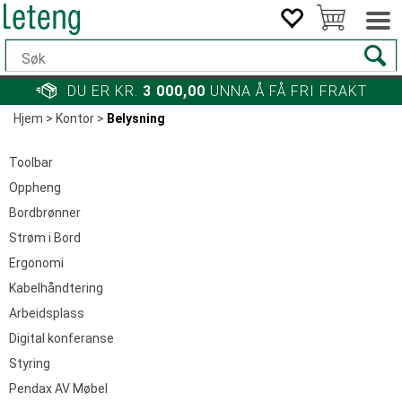
DU ER KR.
3 000,00
UNNA Å FÅ FRI FRAKT
Hjem
>
Kontor
>
Belysning
Toolbar
Oppheng
Bordbrønner
Strøm i Bord
Ergonomi
Kabelhåndtering
Arbeidsplass
Digital konferanse
Styring
Pendax AV Møbel