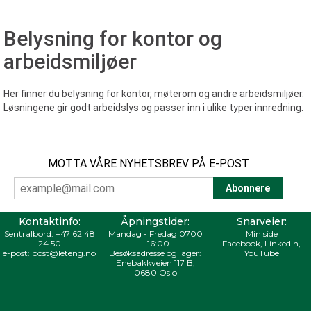
Belysning for kontor og
arbeidsmiljøer
Her finner du belysning for kontor, møterom og andre arbeidsmiljøer.
Løsningene gir godt arbeidslys og passer inn i ulike typer innredning.
MOTTA VÅRE NYHETSBREV PÅ E-POST
Kontaktinfo:
Åpningstider:
Snarveier:
Sentralbord:
+47 62 48
Mandag - Fredag 0700
Min side
24 50
- 16:00
Facebook
,
LinkedIn
,
e-post:
post@leteng.no
Besøksadresse og lager:
YouTube
Enebakkveien 117 B,
0680 Oslo