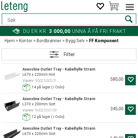
DU ER KR.
3 000,00
UNNA Å FÅ FRI FRAKT
Hjem
>
Kontor
>
Bordbrønner
>
Bygg Selv
>
FF Komponent
Filter
Axessline Outlet Tray - Kabelhylle Strøm
L670 x 220mm Hvit
580,00
Varenr
9002500201
14
på lager
(
i Oslo)
Axessline Outlet Tray - Kabelhylle Strøm
L370 x 200mm Sort
345,00
Varenr
9002500109
12
på lager
(
i Oslo)
Axessline Outlet Tray - Kabelhylle Strøm
L670 x 220mm Sort