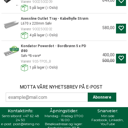
649,00
Varenr
9002500209
5
på lager
(
i Oslo)
Axessline Outlet Tray - Kabelhylle Strøm
L670 x 220mm Sølv
580,00
Varenr
9002500202
4
på lager
(
i Oslo)
Kondator Powerdot - Bordbrønn 5 x PD
Ø80
400,00
Sølv *B-vare*
500,00
Varenr
935-TP05_B
1
på lager
(
i Oslo)
MOTTA VÅRE NYHETSBREV PÅ E-POST
Kontaktinfo:
Åpningstider:
Snarveier:
Sentralbord:
+47 62 48
Mandag - Fredag 0700
Min side
24 50
- 16:00
Facebook
,
LinkedIn
,
e-post:
post@leteng.no
Besøksadresse og lager:
YouTube
Enebakkveien 117 B,