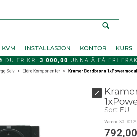
KVM
INSTALLASJON
KONTOR
KURS
DU ER KR.
3 000,00
UNNA Å FÅ FRI FRA
gg Selv
>
Eldre Komponenter
>
Kramer Bordbrønn 1xPowermodu
Kramer
1xPow
Sort EU
Varenr:
80-0012
792,0