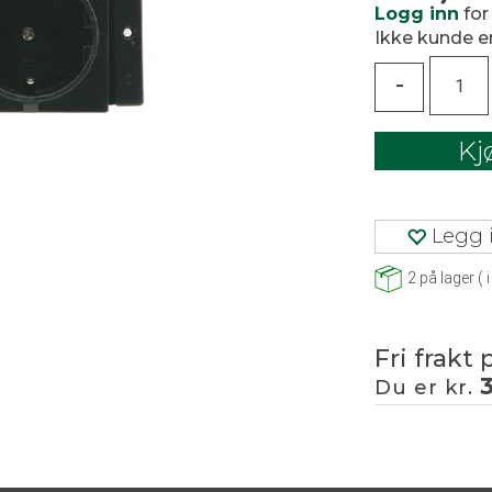
Logg inn
for
Ikke kunde 
-
Kj
Legg i
2
på lager
(
i
Fri frakt 
Du er kr.