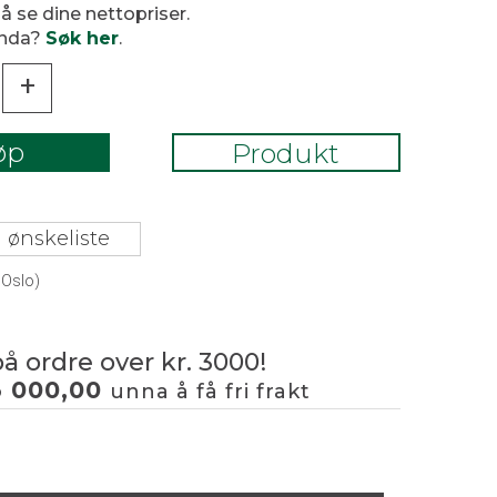
 å se dine nettopriser.
enda?
Søk her
.
+
øp
Produkt
 ønskeliste
 Oslo)
på ordre over kr. 3000!
3 000,00
unna å få fri frakt