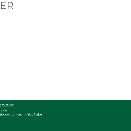
ER
rveier:
 side
ebook
,
LinkedIn
,
YouTube