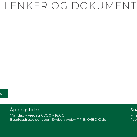
LENKER OG DOKUMENT
Åpningstider:
Sna
Mandag - Fredag 0700 - 16:00
Min
Besøksadresse og lager: Enebakkveien 117 B, 0680 Oslo
Fac