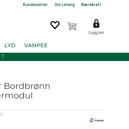
Kundesenter
Om Leteng
Bærekraft
Logg inn
LYD
VANPEE
KT
l
 Bordbrønn
ermodul
99
0