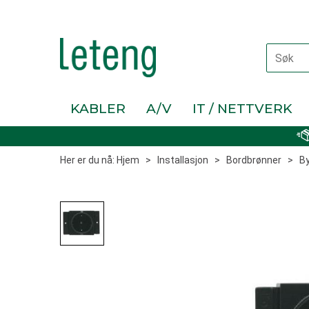
KABLER
A/V
IT / NETTVERK
Her er du nå:
Hjem
>
Installasjon
>
Bordbrønner
>
By