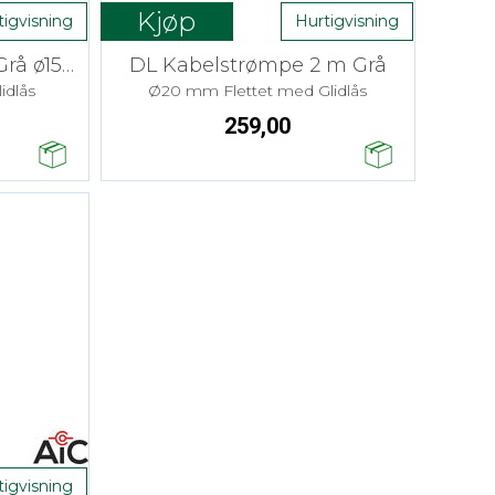
Kjøp
tigvisning
Hurtigvisning
DL Kabelstrømpe 2m Grå ø15mm
DL Kabelstrømpe 2 m Grå
idlås
Ø20 mm Flettet med Glidlås
259,00
tigvisning