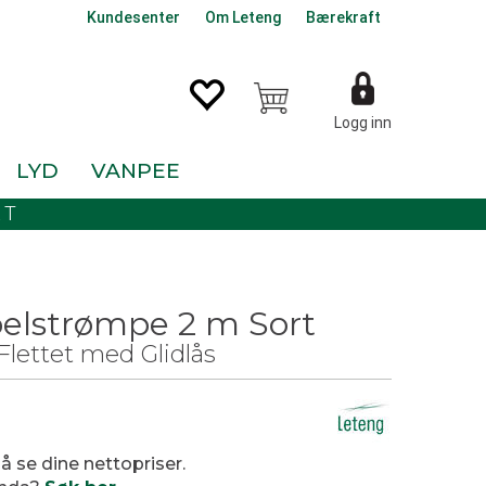
Kundesenter
Om Leteng
Bærekraft
Logg inn
LYD
VANPEE
KT
elstrømpe 2 m Sort
ettet med Glidlås
0
 å se dine nettopriser.