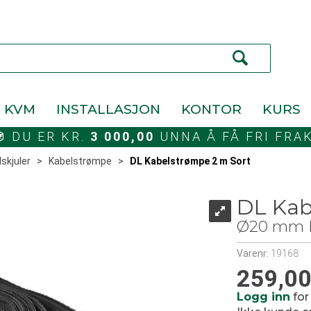
KVM
INSTALLASJON
KONTOR
KURS
DU ER KR.
3 000,00
UNNA Å FÅ FRI FRA
skjuler
>
Kabelstrømpe
>
DL Kabelstrømpe 2 m Sort
DL Kab
Ø20 mm Fl
Varenr:
19168
259,0
Logg inn
for