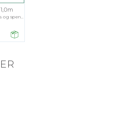
 1,0m
Ø30mm Elastisk med glidelås og spenne
ER