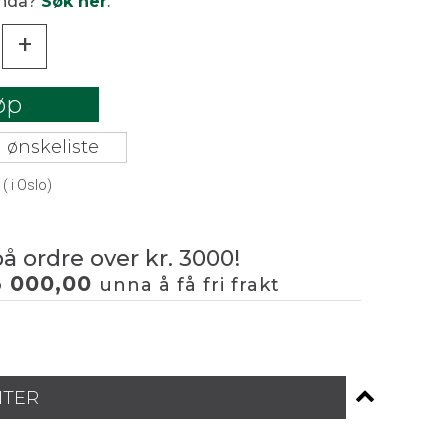
enda?
Søk her
.
+
øp
 ønskeliste
(
i Oslo)
på ordre over kr. 3000!
3 000,00
unna å få fri frakt
NTER