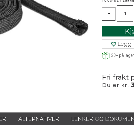
Ikke kunde 
-
Kj
Legg i
20+
på lager
Fri frakt 
Du er kr.
ER
ALTERNATIVER
LENKER OG DOKUME