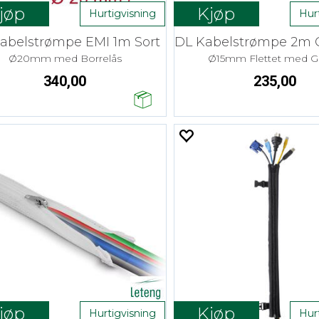
jøp
Kjøp
Hurtigvisning
Hur
abelstrømpe EMI 1m Sort
Ø20mm med Borrelås
Ø15mm Flettet med Gl
340,00
235,00
jøp
Kjøp
Hurtigvisning
Hur