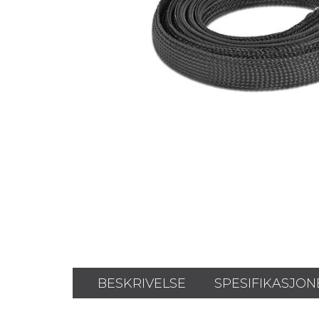
BESKRIVELSE
SPESIFIKASJON