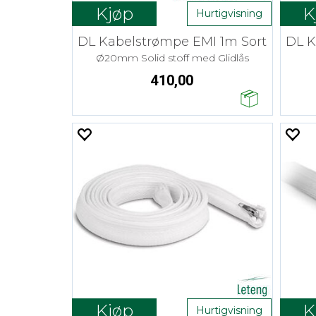
Kjøp
K
Hurtigvisning
DL Kabelstrømpe EMI 1m Sort
DL K
Ø20mm Solid stoff med Glidlås
410,00
Kjøp
K
Hurtigvisning