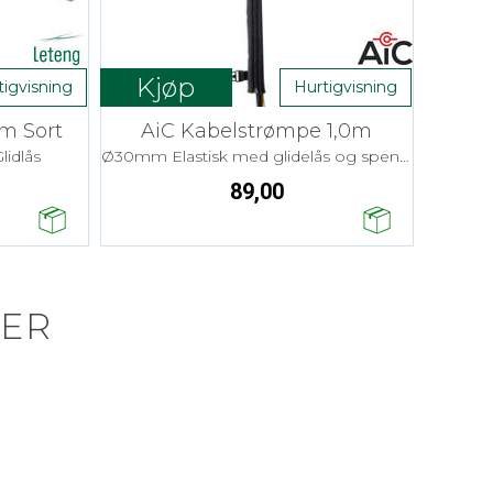
Kjøp
tigvisning
Hurtigvisning
m Sort
AiC Kabelstrømpe 1,0m
idlås
Ø30mm Elastisk med glidelås og spenne
89,00
ER