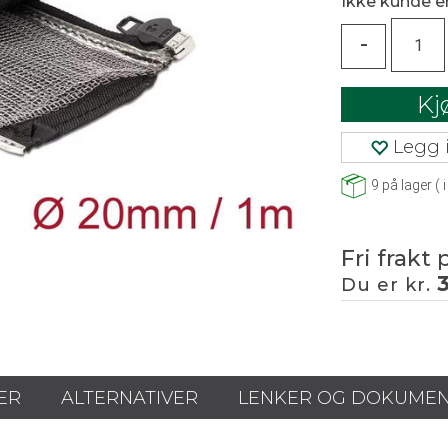
Ikke kunde 
-
Kj
Legg i
9
på lager
(
i
Fri frakt 
Du er kr.
ER
ALTERNATIVER
LENKER OG DOKUME