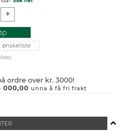
enda?
Søk her
.
+
øp
 ønskeliste
 Oslo)
på ordre over kr. 3000!
3 000,00
unna å få fri frakt
NTER