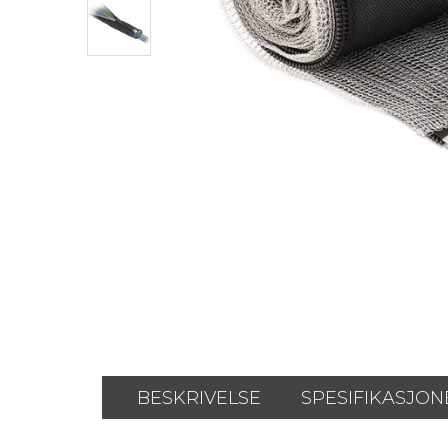
BESKRIVELSE
SPESIFIKASJON