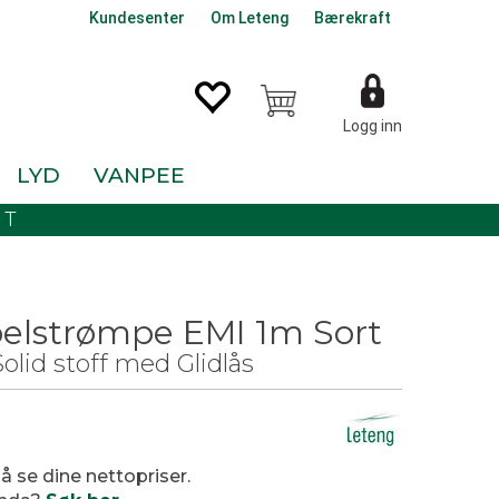
Kundesenter
Om Leteng
Bærekraft
Logg inn
LYD
VANPEE
KT
elstrømpe EMI 1m Sort
id stoff med Glidlås
0
 å se dine nettopriser.