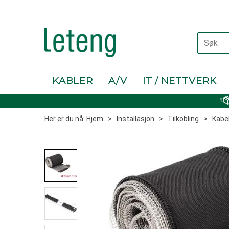
KABLER
A/V
IT / NETTVERK
Her er du nå:
Hjem
>
Installasjon
>
Tilkobling
>
Kabel