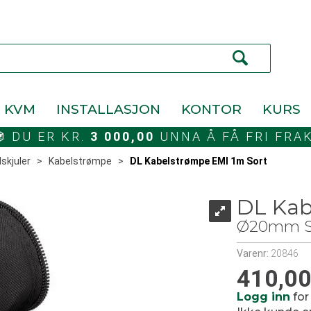
KVM
INSTALLASJON
KONTOR
KURS
DU ER KR.
3 000,00
UNNA Å FÅ FRI FRA
skjuler
>
Kabelstrømpe
>
DL Kabelstrømpe EMI 1m Sort
DL Kab
Ø20mm Sol
Varenr:
20846
410,0
Logg inn
for