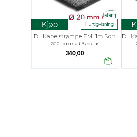
Kjøp
K
Hurtigvisning
DL Kabelstrømpe EMI 1m Sort
Ø20mm med Borrelås
340,00