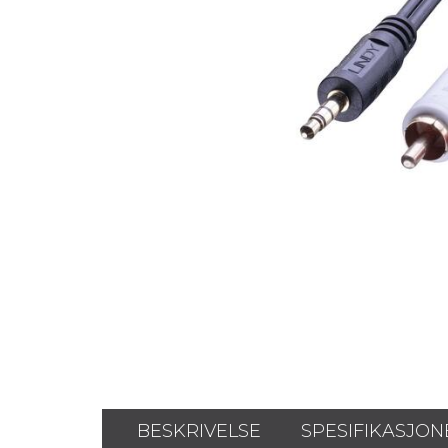
BESKRIVELSE
SPESIFIKASJON