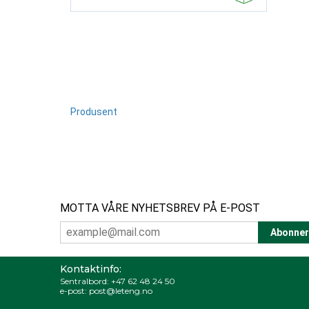
Produsent
MOTTA VÅRE NYHETSBREV PÅ E-POST
Kontaktinfo:
Sentralbord:
+47 62 48 24 50
e-post:
post@leteng.no