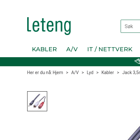
KABLER
A/V
IT / NETTVERK
Her er du nå:
Hjem
>
A/V
>
Lyd
>
Kabler
>
Jack 3,