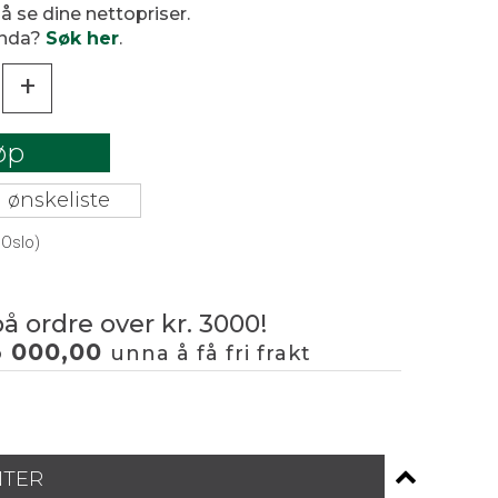
 å se dine nettopriser.
enda?
Søk her
.
+
øp
 ønskeliste
 Oslo)
på ordre over kr. 3000!
3 000,00
unna å få fri frakt
NTER