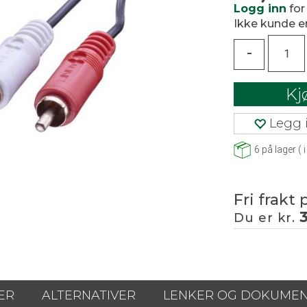
Logg inn
for
Ikke kunde 
-
Kj
Legg i
6
på lager
(
i
Fri frakt 
Du er kr.
ER
ALTERNATIVER
LENKER OG DOKUME