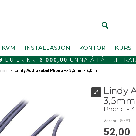
KVM
INSTALLASJON
KONTOR
KURS
DU ER KR.
3 000,00
UNNA Å FÅ FRI FRA
5mm
>
Lindy Audiokabel Phono -> 3,5mm - 2,0 m
Lindy 
3,5mm 
Phono - 3
Varenr:
35681
52,00