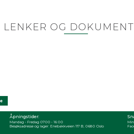
LENKER OG DOKUMENT
Åpningstider:
Sna
Mandag - Fredag 0700 - 16:00
Min
Besøksadresse og lager: Enebakkveien 117 B, 0680 Oslo
Fac