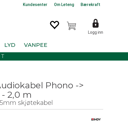
Kundesenter
Om Leteng
Bærekraft
Logg inn
LYD
VANPEE
KT
Audiokabel Phono ->
- 2,0 m
,5mm skjøtekabel