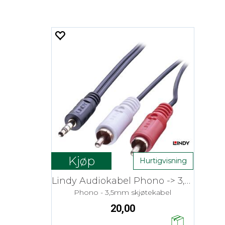
Kjøp
Hurtigvisning
Lindy Audiokabel Phono -> 3,5mm - 1,0 m
Phono - 3,5mm skjøtekabel
20,00