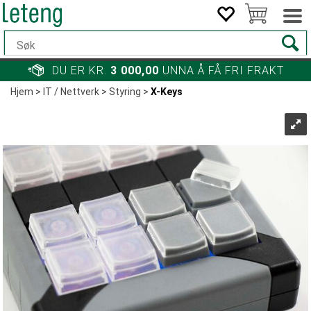
DU ER KR.
3 000,00
UNNA Å FÅ FRI FRAKT
Hjem
>
IT / Nettverk
>
Styring
>
X-Keys