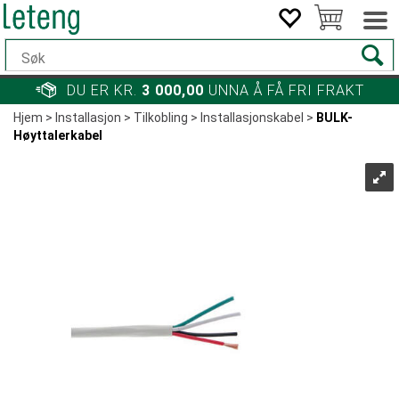
DU ER KR.
3 000,00
UNNA Å FÅ FRI FRAKT
Hjem
>
Installasjon
>
Tilkobling
>
Installasjonskabel
>
BULK-
Høyttalerkabel