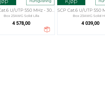
jøp
Kjøp
Hurtigvisning
Hur
SCP Cat.6 U/UTP 550 MHz - 305 m LSZH
Box 23AWG Solid Lilla
Box 23AWG Solid Hv
4 578,00
4 039,00