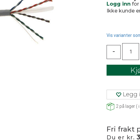
Logg inn
for
Ikke kunde 
Vis varianter som
-
Kj
Legg i
2
på lager
(
i
Fri frakt 
Du er kr.