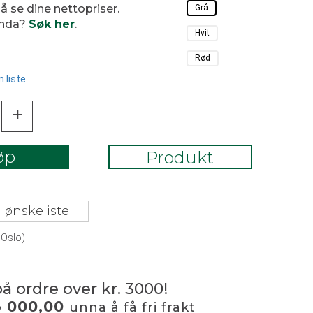
 å se dine nettopriser.
Grå
enda?
Søk her
.
Hvit
Rød
 liste
+
øp
Produkt
 ønskeliste
 Oslo)
på ordre over kr. 3000!
3 000,00
unna å få fri frakt