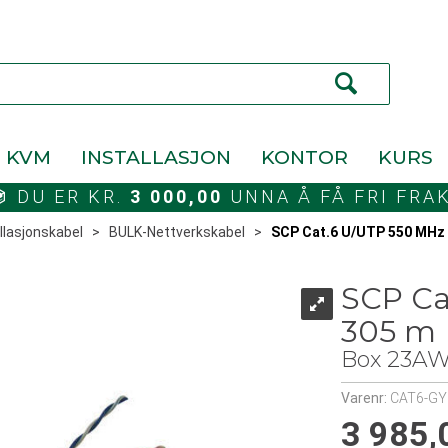
KVM
INSTALLASJON
KONTOR
KURS
DU ER KR.
3 000,00
UNNA Å FÅ FRI FRA
llasjonskabel
>
BULK-Nettverkskabel
>
SCP Cat.6 U/UTP 550 MHz 
SCP Ca
305 m
Box 23AWG
Varenr:
CAT6-GY
3 985,