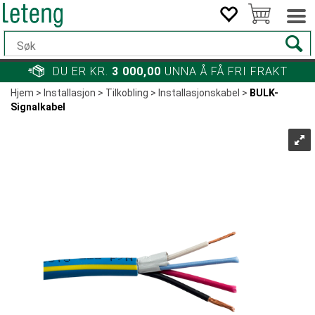
DU ER KR.
3 000,00
UNNA Å FÅ FRI FRAKT
Hjem
>
Installasjon
>
Tilkobling
>
Installasjonskabel
>
BULK-
Signalkabel