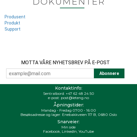
DOKUMENTER
Produsent
Produkt
Support
MOTTA VÅRE NYHETSBREV PÅ E-POST
Kontaktinfo:
Sentralbord:
+47 62 48 24 50
e-post:
post@leteng.no
Åpningstider:
Mandag - Fredag 0700 - 16:00
Besøksadresse og lager: Enebakkveien 117 B, 0680 Oslo
Snarveier:
Min side
Facebook
,
LinkedIn
,
YouTube