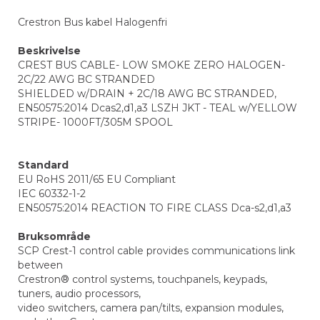
Crestron Bus kabel Halogenfri
Beskrivelse
CREST BUS CABLE- LOW SMOKE ZERO HALOGEN-
2C/22 AWG BC STRANDED
SHIELDED w/DRAIN + 2C/18 AWG BC STRANDED,
EN50575:2014 Dcas2,d1,a3 LSZH JKT - TEAL w/YELLOW
STRIPE- 1000FT/305M SPOOL
Standard
EU RoHS 2011/65 EU Compliant
IEC 60332-1-2
EN50575:2014 REACTION TO FIRE CLASS Dca-s2,d1,a3
Bruksområde
SCP Crest-1 control cable provides communications link
between
Crestron® control systems, touchpanels, keypads,
tuners, audio processors,
video switchers, camera pan/tilts, expansion modules,