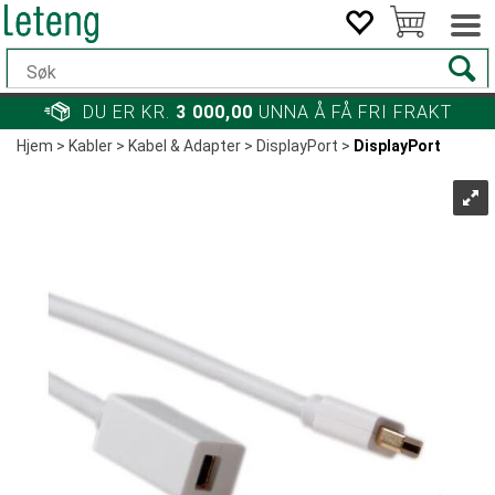
DU ER KR.
3 000,00
UNNA Å FÅ FRI FRAKT
Hjem
>
Kabler
>
Kabel & Adapter
>
DisplayPort
>
DisplayPort