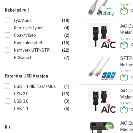
Varenr
Kabel på rull
1
Lyd/Audio
(19)
AiC D
Kontroll/styring
(4)
Wiela
Coax/Video
(2)
Varenr
Høyttalerkabel
(15)
1
Nettverk UTP/STP
(22)
HDBaseT
(7)
SFTP 
Nettv
Varenr
Extender USB Versjon
1
USB 1.1 HID Tast/Mus
(1)
AiC D
USB 2.0
(23)
Wiela
USB 3.0
(3)
Varenr
USB 1.1
(5)
1
AiC E
Kit
Med sk