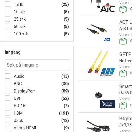
Varenr
1 stk
(25)
1
10 stk
(5)
25 stk
(5)
ACT U
50 stk
(5)
A-B US
100 stk
(5)
Varenr
1
Inngang
SFTP 
Nettv
Varenr
1
Audio
(13)
BNC
(30)
Smart
DisplayPort
(89)
RJ45 P
DVI
(52)
Varenr
1
HD-15
(2)
HDMI
(191)
Strøm
Jack
(12)
3x0,7
micro-HDMI
(9)
Varenr