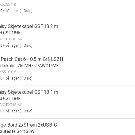
K5255.1.8
00+
på lager
(
i Oslo)
aisy Skjøtekabel GST18 2 m
nd GST18®
AIC-EXT18-M2
00+
på lager
(
i Oslo)
Patch Cat.6 - 0,5 m Grå LSZH
erkskabel 250MHz 27AWG PiMF
K5510.0.5
00+
på lager
(
i Oslo)
aisy Skjøtekabel GST18 1 m
nd GST18®
AIC-EXT18-M1
00+
på lager
(
i Oslo)
dge Bord 2xStrøm 2xUSB-C
rufeste Sort 30W