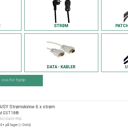
R
STRØM
PATCH
DATA - KABLER
U
oss for hjelp
AISY Strømskinne 6 x strøm
nd GST18®
AIC-DAISY-PS6
00+
på lager
(
i Oslo)