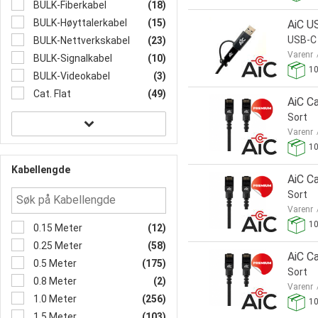
BULK-Fiberkabel
(18)
BULK-Høyttalerkabel
(15)
AiC U
USB-C
BULK-Nettverkskabel
(23)
Varenr
BULK-Signalkabel
(10)
1
BULK-Videokabel
(3)
Cat. Flat
(49)
AiC C
Sort
Varenr
1
Kabellengde
AiC C
Sort
Varenr
1
0.15 Meter
(12)
0.25 Meter
(58)
AiC C
0.5 Meter
(175)
Sort
0.8 Meter
(2)
Varenr
1.0 Meter
(256)
1
1.5 Meter
(103)