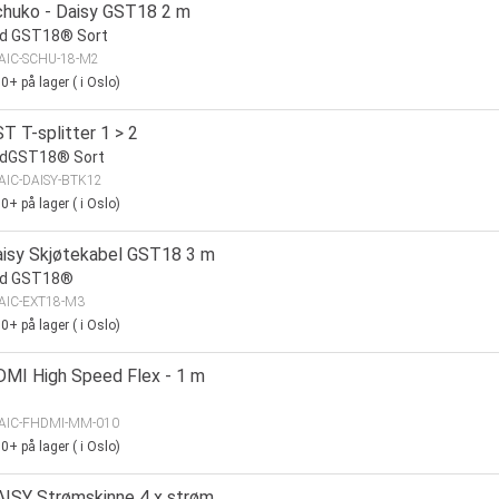
chuko - Daisy GST18 2 m
nd GST18® Sort
AIC-SCHU-18-M2
00+
på lager
(
i Oslo)
T T-splitter 1 > 2
ndGST18® Sort
AIC-DAISY-BTK12
00+
på lager
(
i Oslo)
aisy Skjøtekabel GST18 3 m
nd GST18®
AIC-EXT18-M3
00+
på lager
(
i Oslo)
DMI High Speed Flex - 1 m
AIC-FHDMI-MM-010
00+
på lager
(
i Oslo)
AISY Strømskinne 4 x strøm