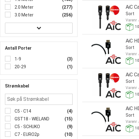
AiC C
2.0 Meter
(277)
Sort
3.0 Meter
(256)
Varenr
1
AiC H
Sort
Antall Porter
Varenr
1-9
(3)
1
20-29
(1)
AiC C
Sort
Strømkabel
Varenr
1
AiC H
C5 - C14
(4)
Sort
GST18 - WIELAND
(15)
Varenr
C5 - SCHUKO
(9)
1
C7 - EURO2p
(10)