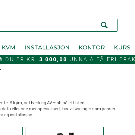
KVM
INSTALLASJON
KONTOR
KURS
DU ER KR.
3 000,00
UNNA Å FÅ FRI FRA
r
meste. Strøm, nettverk og AV – alt på ett sted.
 data eller noe mer spesialisert, har vi løsninger som passer.
or og installasjon.