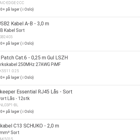
AIC-EDGE-2CC
00+
på lager
(
i Oslo)
SB2 Kabel A-B - 3,0 m
B Kabel Sort
SB2403
00+
på lager
(
i Oslo)
Patch Cat.6 - 0,25 m Gul LSZH
erkskabel 250MHz 27AWG PiMF
K5511.0.25
00+
på lager
(
i Oslo)
keeper Essential RJ45 Lås - Sort
ort Lås - 12stk
NL03P1-BL
00+
på lager
(
i Oslo)
kabel C13 SCHUKO - 2,0 m
5mm² Sort
AK5015