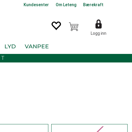
Kundesenter
Om Leteng
Bærekraft
Logg inn
LYD
VANPEE
KT