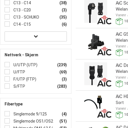
AiC S
C13 - C14
(38)
Wiela
C13 - C20
(3)
Varenr
C13 - SCHUKO
(35)
1
C14 - C15
(6)
AiC GS
Wiela
Varenr
1
Nettverk - Skjerm
AiC D
U/UTP (UTP)
(239)
Wiela
U/FTP
(69)
Varenr
F/UTP (FTP)
(3)
1
S/FTP
(283)
AiC H
Sort
Fibertype
Varenr
Singlemode 9/125
(4)
1
Singlemode OS1/OS2
(51)
AiC D