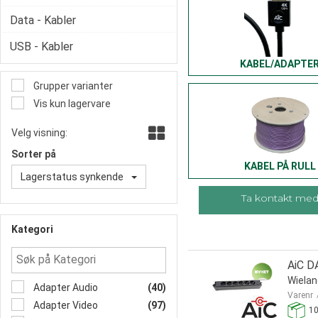
Data - Kabler
USB - Kabler
KABEL/ADAPTE
Grupper varianter
Vis kun lagervare
Velg visning:
Sorter på
KABEL PÅ RULL
Lagerstatus synkende
Ta kontakt med 
Kategori
AiC D
Wiela
Adapter Audio
(40)
Varenr
Adapter Video
(97)
1