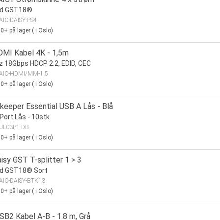
nd GST18®
AIC-DAISY-PS4
00+
på lager
(
i Oslo)
DMI Kabel 4K - 1,5m
 18Gbps HDCP 2.2, EDID, CEC
AIC-HDMI/MM-1.5
00+
på lager
(
i Oslo)
keeper Essential USB A Lås - Blå
Port Lås - 10stk
UL03P1-DB
00+
på lager
(
i Oslo)
isy GST T-splitter 1 > 3
nd GST18® Sort
AIC-DAISY-BTK13
00+
på lager
(
i Oslo)
SB2 Kabel A-B - 1.8 m, Grå