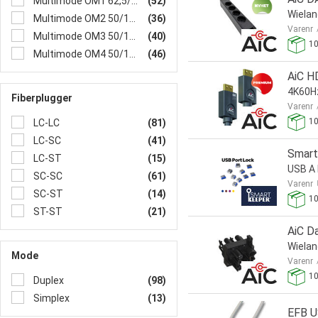
Multimode OM1 62,5/125
(52)
Wiela
Multimode OM2 50/125
(36)
Varenr
Multimode OM3 50/125
(40)
1
Multimode OM4 50/125
(46)
AiC H
4K60Hz
Fiberplugger
Varenr
1
LC-LC
(81)
LC-SC
(41)
Smart
LC-ST
(15)
USB A 
SC-SC
(61)
Varenr
SC-ST
(14)
1
ST-ST
(21)
AiC Da
Wiela
Mode
Varenr
1
Duplex
(98)
Simplex
(13)
EFB U