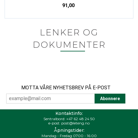
91,00
LENKER OG
DOKUMENTER
MOTTA VÅRE NYHETSBREV PÅ E-POST
Kontaktinfo:
Sentralbord:
+47 62 48 24 50
e-post:
post@leteng.no
Åpningstider:
Mandag - Fredag 0700 - 16:00