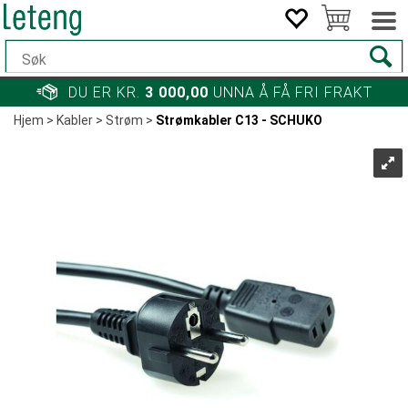
DU ER KR.
3 000,00
UNNA Å FÅ FRI FRAKT
Hjem
>
Kabler
>
Strøm
>
Strømkabler C13 - SCHUKO