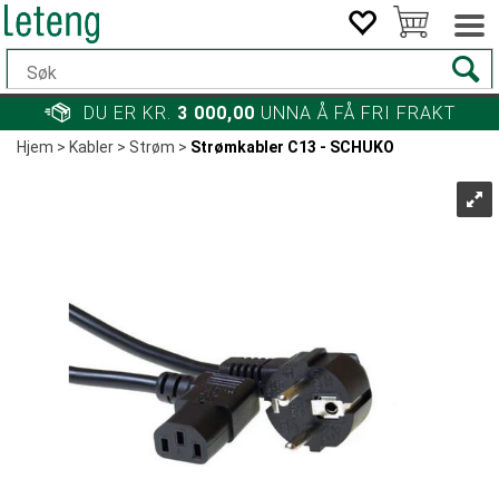
DU ER KR.
3 000,00
UNNA Å FÅ FRI FRAKT
Hjem
>
Kabler
>
Strøm
>
Strømkabler C13 - SCHUKO