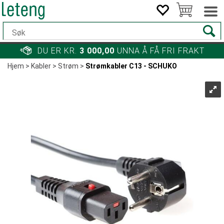
DU ER KR.
3 000,00
UNNA Å FÅ FRI FRAKT
Hjem
>
Kabler
>
Strøm
>
Strømkabler C13 - SCHUKO