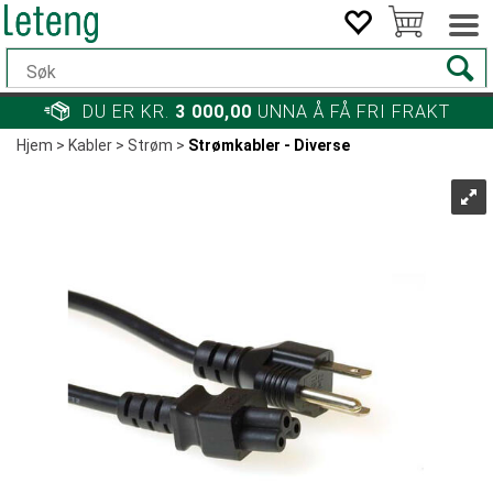
DU ER KR.
3 000,00
UNNA Å FÅ FRI FRAKT
Hjem
>
Kabler
>
Strøm
>
Strømkabler - Diverse