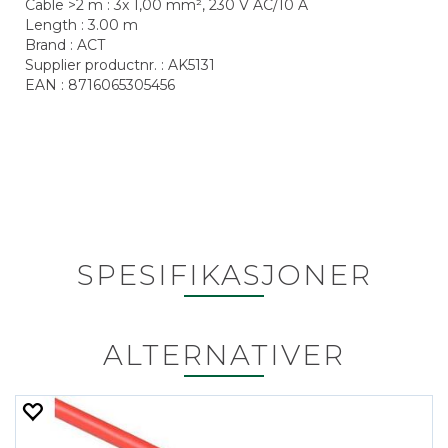
Cable >2 m : 3x 1,00 mm², 230 V AC/10 A
Length : 3.00 m
Brand : ACT
Supplier productnr. : AK5131
EAN : 8716065305456
SPESIFIKASJONER
ALTERNATIVER