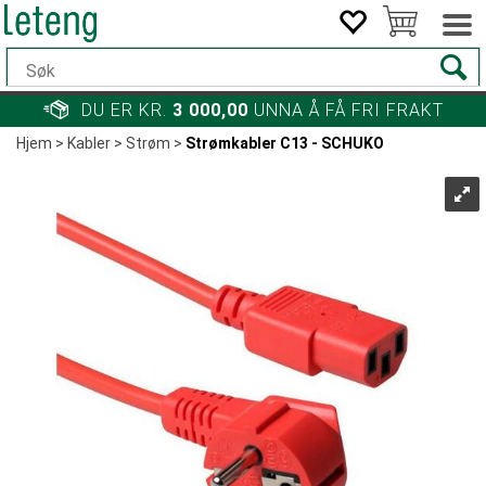
DU ER KR.
3 000,00
UNNA Å FÅ FRI FRAKT
Hjem
>
Kabler
>
Strøm
>
Strømkabler C13 - SCHUKO