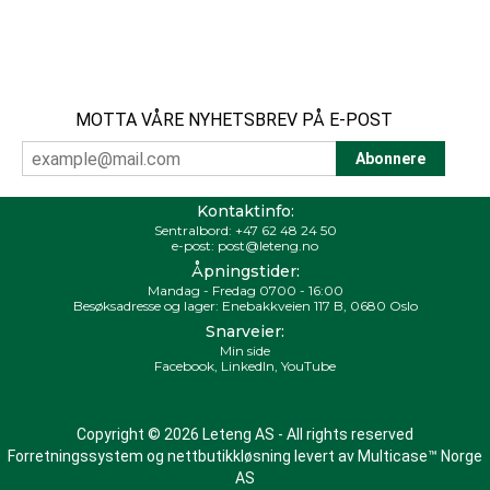
MOTTA VÅRE NYHETSBREV PÅ E-POST
Kontaktinfo:
Sentralbord:
+47 62 48 24 50
e-post:
post@leteng.no
Åpningstider:
Mandag - Fredag 0700 - 16:00
Besøksadresse og lager: Enebakkveien 117 B, 0680 Oslo
Snarveier:
Min side
Facebook
,
LinkedIn
,
YouTube
Copyright © 2026 Leteng AS - All rights reserved
Forretningssystem
og
nettbutikkløsning
levert av
Multicase™ Norge
AS