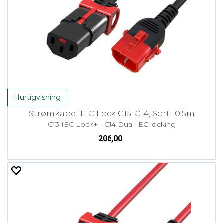
Hurtigvisning
Strømkabel IEC Lock C13-C14, Sort- 0,5m
C13 IEC Lock+ - C14 Dual IEC locking
206,00