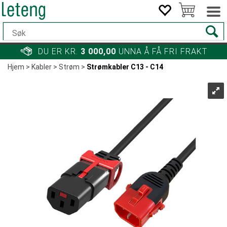
DU ER KR.
3 000,00
UNNA Å FÅ FRI FRAKT
Hjem
>
Kabler
>
Strøm
>
Strømkabler C13 - C14