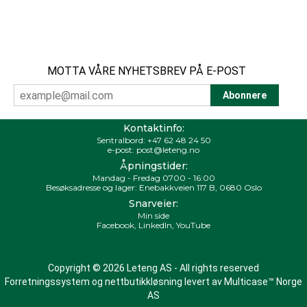
MOTTA VÅRE NYHETSBREV PÅ E-POST
Kontaktinfo:
Sentralbord:
+47 62 48 24 50
e-post:
post@leteng.no
Åpningstider:
Mandag - Fredag 0700 - 16:00
Besøksadresse og lager: Enebakkveien 117 B, 0680 Oslo
Snarveier:
Min side
Facebook
,
LinkedIn
,
YouTube
Copyright © 2026 Leteng AS - All rights reserved
Forretningssystem
og
nettbutikkløsning
levert av
Multicase™ Norge
AS