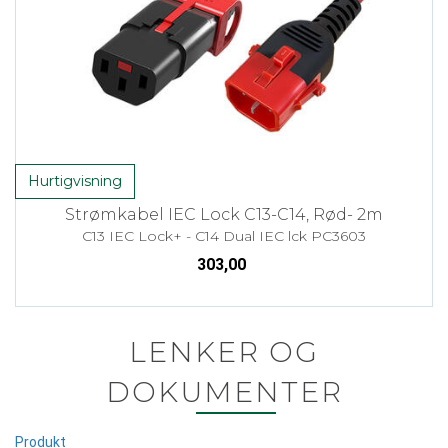
Hurtigvisning
Strømkabel IEC Lock C13-C14, Rød- 2m
C13 IEC Lock+ - C14 Dual IEC lck PC3603
303,00
LENKER OG
DOKUMENTER
Produkt