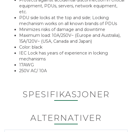
Protects against accidental disconnection in critical
equipment, PDUs, servers, network equipment,
etc.
PDU side locks at the top and side; Locking
mechanism works on all known brands of PDUs
Minimizes risks of damage and downtime
Maximum load: 10A/250V~ (Europe and Australia),
15A/120V~ (USA, Canada and Japan)
Color: black
IEC Lock has years of experience in locking
mechanisms
17AWG
250V AC/ 10A
SPESIFIKASJONER
ALTERNATIVER