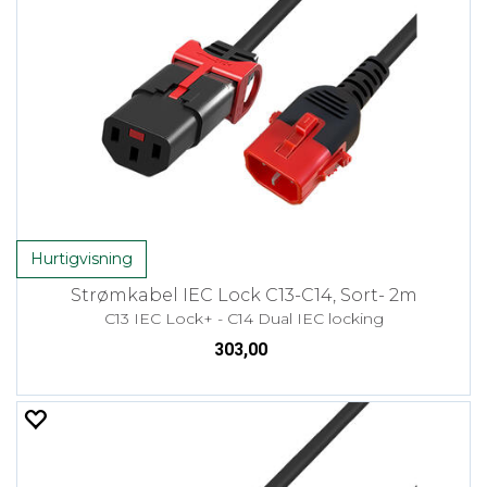
Hurtigvisning
Strømkabel IEC Lock C13-C14, Sort- 2m
C13 IEC Lock+ - C14 Dual IEC locking
303,00