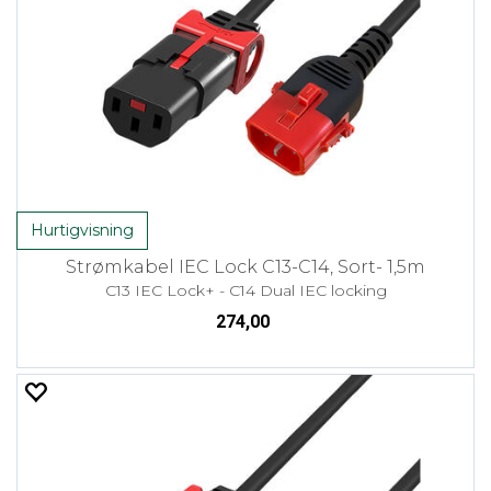
Hurtigvisning
Strømkabel IEC Lock C13-C14, Sort- 1,5m
C13 IEC Lock+ - C14 Dual IEC locking
274,00