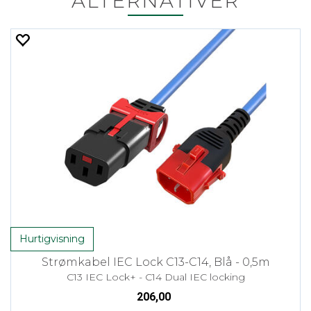
ALTERNATIVER
Hurtigvisning
Strømkabel IEC Lock C13-C14, Blå - 0,5m
C13 IEC Lock+ - C14 Dual IEC locking
206,00