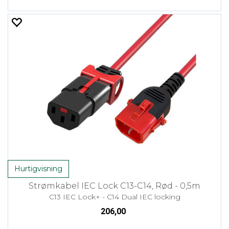
Hurtigvisning
Strømkabel IEC Lock C13-C14, Rød - 0,5m
C13 IEC Lock+ - C14 Dual IEC locking
206,00