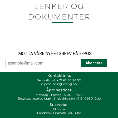
LENKER OG
DOKUMENTER
MOTTA VÅRE NYHETSBREV PÅ E-POST
Kontaktinfo:
Sentralbord:
+47 62 48 24 50
e-post:
post@leteng.no
Åpningstider:
Mandag - Fredag 0700 - 16:00
Besøksadresse og lager: Enebakkveien 117 B, 0680 Oslo
Snarveier:
Min side
Facebook
,
LinkedIn
,
YouTube