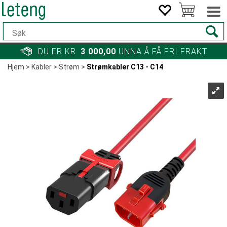
DU ER KR.
3 000,00
UNNA Å FÅ FRI FRAKT
Hjem
>
Kabler
>
Strøm
>
Strømkabler C13 - C14