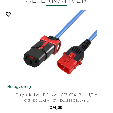
ALTERNATIVER
Hurtigvisning
Strømkabel IEC Lock C13-C14, Blå - 1,5m
C13 IEC Lock+ - C14 Dual IEC locking
274,00