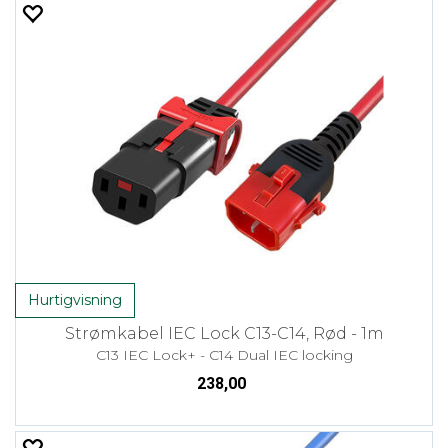
Hurtigvisning
Strømkabel IEC Lock C13-C14, Rød - 1m
C13 IEC Lock+ - C14 Dual IEC locking
238,00