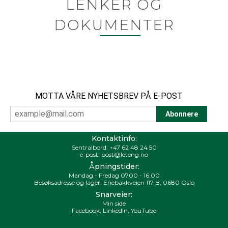
LENKER OG
DOKUMENTER
MOTTA VÅRE NYHETSBREV PÅ E-POST
Kontaktinfo:
Sentralbord:
+47 62 48 24 50
e-post:
post@leteng.no
Åpningstider:
Mandag - Fredag 0700 - 16:00
Besøksadresse og lager: Enebakkveien 117 B, 0680 Oslo
Snarveier:
Min side
Facebook
,
LinkedIn
,
YouTube