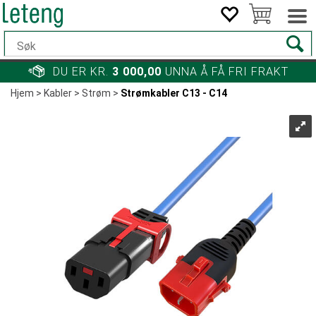
DU ER KR.
3 000,00
UNNA Å FÅ FRI FRAKT
Hjem
>
Kabler
>
Strøm
>
Strømkabler C13 - C14