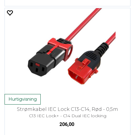
Hurtigvisning
Strømkabel IEC Lock C13-C14, Rød - 0,5m
C13 IEC Lock+ - C14 Dual IEC locking
206,00