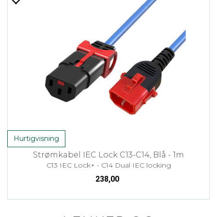
Hurtigvisning
Strømkabel IEC Lock C13-C14, Blå - 1m
C13 IEC Lock+ - C14 Dual IEC locking
238,00