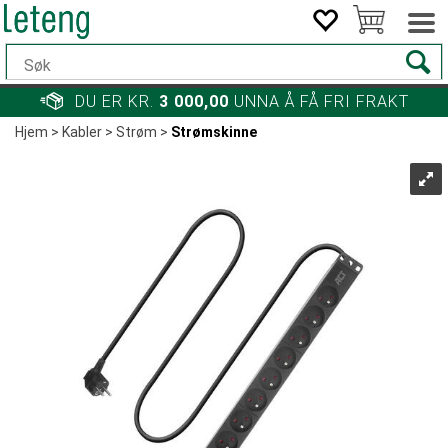
DU ER KR.
3 000,00
UNNA Å FÅ FRI FRAKT
Hjem
>
Kabler
>
Strøm
>
Strømskinne