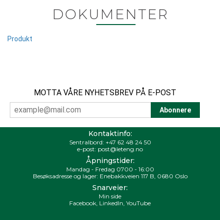
DOKUMENTER
Produkt
MOTTA VÅRE NYHETSBREV PÅ E-POST
Kontaktinfo:
Sentralbord:
+47 62 48 24 50
e-post:
post@leteng.no
Åpningstider:
Mandag - Fredag 0700 - 16:00
Besøksadresse og lager: Enebakkveien 117 B, 0680 Oslo
Snarveier:
Min side
Facebook
,
LinkedIn
,
YouTube