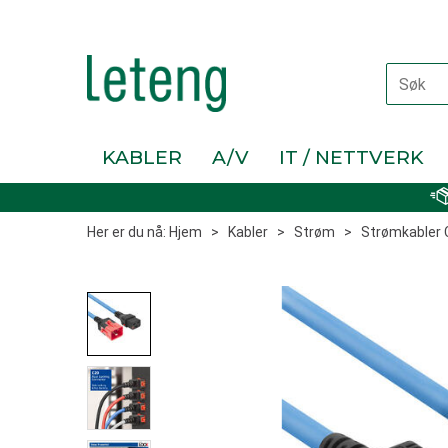
KABLER
A/V
IT / NETTVERK
Her er du nå:
Hjem
>
Kabler
>
Strøm
>
Strømkabler 