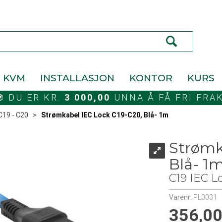
KVM
INSTALLASJON
KONTOR
KURS
DU ER KR.
3 000,00
UNNA Å FÅ FRI FRA
C19 - C20
>
Strømkabel IEC Lock C19-C20, Blå- 1m
Strømk
Blå- 1
C19 IEC L
Varenr:
PL0031
356,0