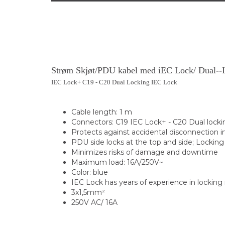
Strøm Skjøt/PDU kabel med iEC Lock/ Dual--
IEC Lock+ C19 - C20 Dual Locking IEC Lock
Cable length: 1 m
Connectors: C19 IEC Lock+ - C20 Dual lock
Protects against accidental disconnection i
PDU side locks at the top and side; Locki
Minimizes risks of damage and downtime
Maximum load: 16A/250V~
Color: blue
IEC Lock has years of experience in locki
3x1,5mm²
250V AC/ 16A