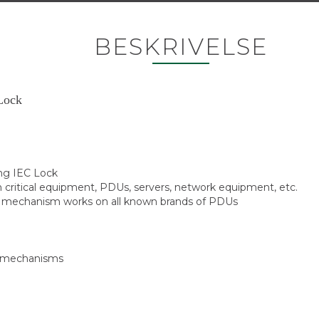
BESKRIVELSE
Lock
ing IEC Lock
n critical equipment, PDUs, servers, network equipment, etc.
ng mechanism works on all known brands of PDUs
ng mechanisms