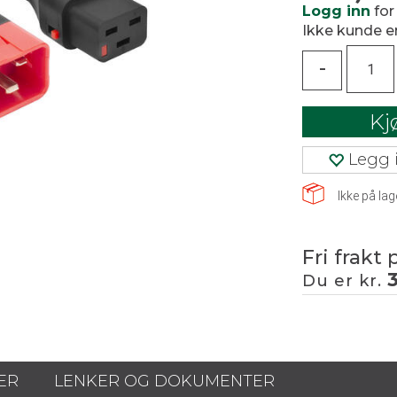
Logg inn
for
Ikke kunde 
-
Kj
Legg i
Ikke på lag
Fri frakt 
Du er kr.
ER
LENKER OG DOKUMENTER