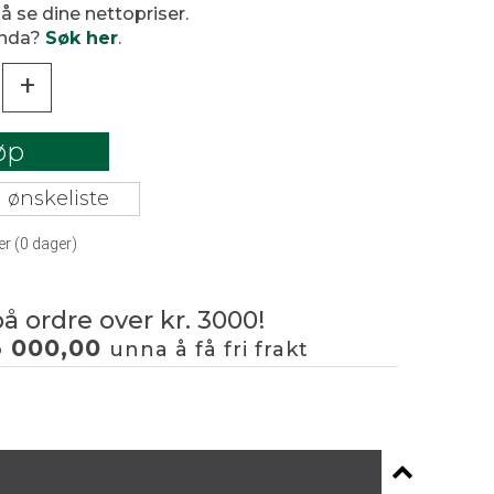
 å se dine nettopriser.
enda?
Søk her
.
+
øp
 ønskeliste
er (
0
dager)
på ordre over kr. 3000!
3 000,00
unna å få fri frakt