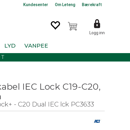
Kundesenter
Om Leteng
Bærekraft
Logg inn
LYD
VANPEE
KT
abel IEC Lock C19-C20,
m
ock+ - C20 Dual IEC lck PC3633
0