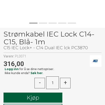
Strømkabel IEC Lock C14-
C15, Blå- 1m
C15 IEC Lock+ - C14 Dual IEC lck PC3870
Varenr:
PL0071
316,00
Logg inn
for å se dine nettopriser.
Ikke kunde enda?
Søk her
.
-
+
Kjøp