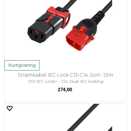
Hurtigvisning
Strømkabel IEC Lock C13-C14, Sort- 1,5m
C13 IEC Lock+ - C14 Dual IEC locking
274,00