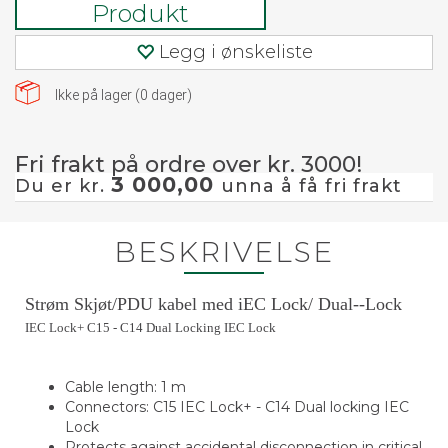
Produkt
Legg i ønskeliste
Ikke på lager (
0
dager)
Fri frakt på ordre over kr. 3000!
3 000,00
Du er kr.
unna å få fri frakt
BESKRIVELSE
Strøm Skjøt/PDU kabel med iEC Lock/ Dual--Lock
IEC Lock+ C15 - C14 Dual Locking IEC Lock
Cable length: 1 m
Connectors: C15 IEC Lock+ - C14 Dual locking IEC
Lock
Protects against accidental disconnection in critical