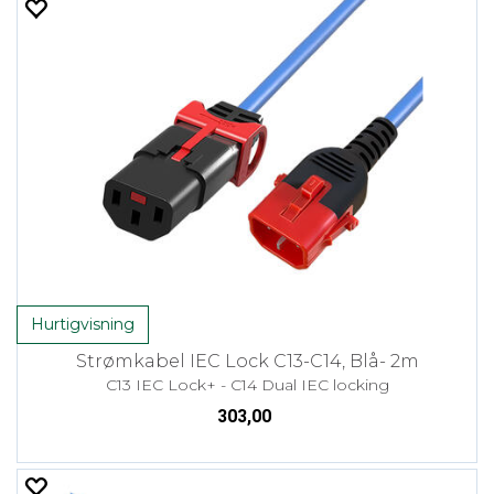
Hurtigvisning
Strømkabel IEC Lock C13-C14, Blå- 2m
C13 IEC Lock+ - C14 Dual IEC locking
303,00