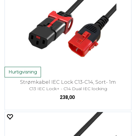
Hurtigvisning
Strømkabel IEC Lock C13-C14, Sort- 1m
C13 IEC Lock+ - C14 Dual IEC locking
238,00