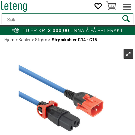
DU ER KR.
3 000,00
UNNA Å FÅ FRI FRAKT
Hjem
>
Kabler
>
Strøm
>
Strømkabler C14 - C15