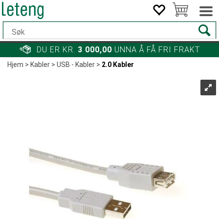
DU ER KR.
3 000,00
UNNA Å FÅ FRI FRAKT
Hjem
>
Kabler
>
USB - Kabler
>
2.0 Kabler