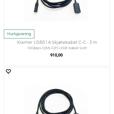
Hurtigvisning
Kramer USB3.1 A Skjøtekabel C-C - 3 m
10Gbps C(M)-C(F) USB Kabel Sort
910,00