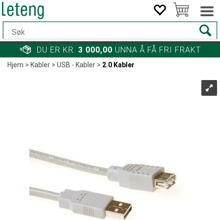
DU ER KR.
3 000,00
UNNA Å FÅ FRI FRAKT
Hjem
>
Kabler
>
USB - Kabler
>
2.0 Kabler