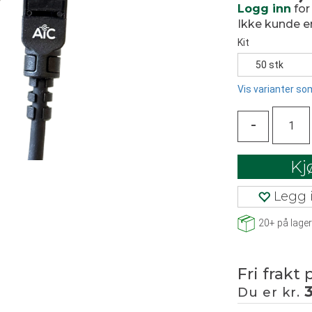
Logg inn
for
Ikke kunde 
Kit
50 stk
Vis varianter som
-
Kj
Legg i
20+
på lager
Fri frakt 
Du er kr.