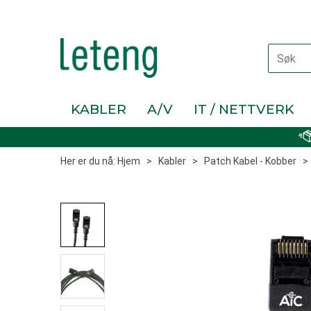
KABLER
A/V
IT / NETTVERK
Her er du nå:
Hjem
>
Kabler
>
Patch Kabel - Kobber