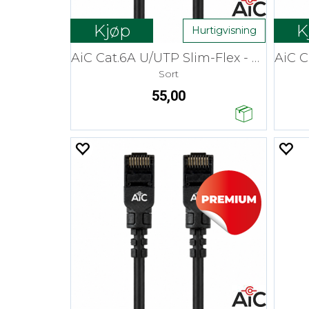
Kjøp
K
Hurtigvisning
AiC Cat.6A U/UTP Slim-Flex - 0,3 m
Sort
55,00