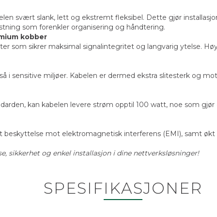
 svært slank, lett og ekstremt fleksibel. Dette gjør installasjo
stning som forenkler organisering og håndtering.
emium kobber
er som sikrer maksimal signalintegritet og langvarig ytelse. Hø
 i sensitive miljøer. Kabelen er dermed ekstra slitesterk og mo
arden, kan kabelen levere strøm opptil 100 watt, noe som gjør d
beskyttelse mot elektromagnetisk interferens (EMI), samt økt sl
, sikkerhet og enkel installasjon i dine nettverksløsninger!
SPESIFIKASJONER