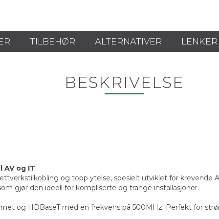
ER
TILBEHØR
ALTERNATIVER
LENKER
BESKRIVELSE
l AV og IT
ttverkstilkobling og topp ytelse, spesielt utviklet for krevende 
om gjør den ideell for kompliserte og trange installasjoner.
hernet og HDBaseT med en frekvens på 500MHz. Perfekt for strøm