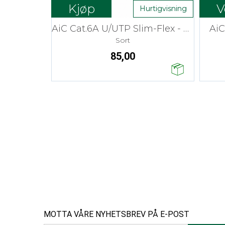
Kjøp
V
Hurtigvisning
AiC Cat.6A U/UTP Slim-Flex - 3 m
AiC
Sort
85,00
MOTTA VÅRE NYHETSBREV PÅ E-POST