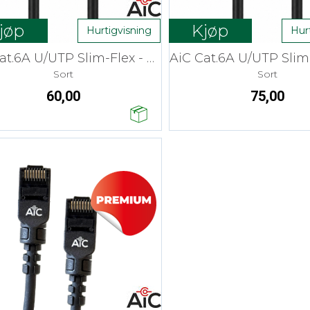
jøp
Kjøp
Hurtigvisning
Hur
AiC Cat.6A U/UTP Slim-Flex - 0,6 m
Sort
Sort
60,00
75,00