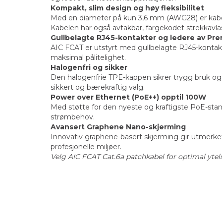
Kompakt, slim design og høy fleksibilitet
Med en diameter på kun 3,6 mm (AWG28) er kabelen
Kabelen har også avtakbar, fargekodet strekkavla
Gullbelagte RJ45-kontakter og ledere av Pr
AIC FCAT er utstyrt med gullbelagte RJ45-kontakt
maksimal pålitelighet.
Halogenfri og sikker
Den halogenfrie TPE-kappen sikrer trygg bruk også
sikkert og bærekraftig valg.
Power over Ethernet (PoE++) opptil 100W
Med støtte for den nyeste og kraftigste PoE-stand
strømbehov.
Avansert Graphene Nano-skjerming
Innovativ graphene-basert skjerming gir utmerket 
profesjonelle miljøer.
Velg AIC FCAT Cat.6a patchkabel for optimal ytelse