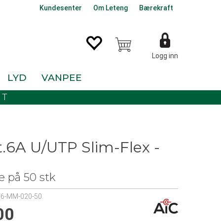
Kundesenter
Om Leteng
Bærekraft
Logg inn
LYD
VANPEE
KT
t.6A U/UTP Slim-Flex -
e på 50 stk
T6-MM-020-50
00