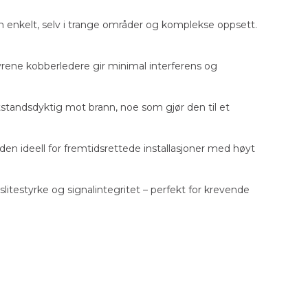
n enkelt, selv i trange områder og komplekse oppsett.
yrene kobberledere gir minimal interferens og
tstandsdyktig mot brann, noe som gjør den til et
en ideell for fremtidsrettede installasjoner med høyt
itestyrke og signalintegritet – perfekt for krevende