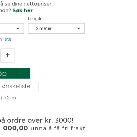
 å se dine nettopriser.
enda?
Søk her
.
Lengde
2 meter
 liste
+
øp
 ønskeliste
(
i Oslo)
på ordre over kr. 3000!
3 000,00
unna å få fri frakt