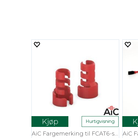
Kjøp
K
Hurtigvisning
AiC Fargemerking til FCAT6-serien