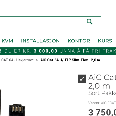
KVM
INSTALLASJON
KONTOR
KURS
DU ER KR.
3 000,00
UNNA Å FÅ FRI FRA
>
CAT 6A - Uskjermet
>
AiC Cat.6A U/UTP Slim-Flex - 2,0 m
AiC Ca
2,0 m
Sort Pakk
Varenr:
AIC-FCA
3 750,