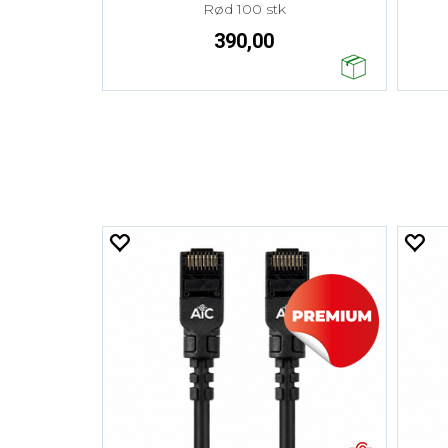
Rød 100 stk
390,00