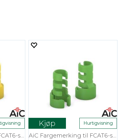
Kjøp
tigvisning
Hurtigvisning
AiC Fargemerking til FCAT6-serien
AiC Fargemerking til FCAT6-serien