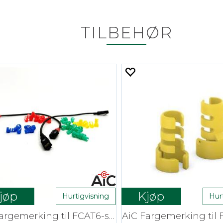
TILBEHØR
jøp
Kjøp
Hurtigvisning
Hur
AiC Fargemerking til FCAT6-serien