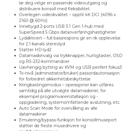
lar deg velge en passende videoutgang og
distribuere konsoll med fleksibilitet
Overlegen videokvalitet – opptil 4K DCI (4096 x
2160 @ 60Hz)
Innebygd 2-ports USB 3.1 Gen 1-hub med
SuperSpeed 5 Gbps dataoverføringshastigheter
Lydaktivert – full bassrespons gir en rik opplevelse
for 2.1-kanals stereolyd
Støtter HD-lyd2
Datamaskinvalg via trykknapper, hurtigtaster, OSD
og RS-232-kommandoer
Uavhengig bytting av KVM og USB perifert fokus3
To-nivå (administrator/bruker) passordautorisasjon
for forbedret sikkerhetsbeskyttelse
Kringkastingsmodus – operasjoner kan utføres
samtidig på alle utvalgte datamaskiner, for
eksempel programvareinstallasjon og -
oppgradering, systemomfattende avslutning, etc.
Auto Scan Mode for overvåking av alle
datamaskiner
Emulering/bypass-funksjon for konsollmuseport
støtter de fleste musedrivere og