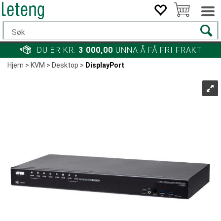
DU ER KR.
3 000,00
UNNA Å FÅ FRI FRAKT
Hjem
>
KVM
>
Desktop
>
DisplayPort