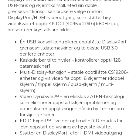
USB-mus og skjermkonsoll. Med sin doble
grensesnittkonsoll kan brukere velge mellom
DisplayPort/HDMI-videoutgang som støtter høy
videokvalitet opptil 4K DCI (4096 x 2160 @ 60Hz), og
presenterer krystallklare bilder.
Én USB-konsoll kontrollerer opptil åtte DisplayPort-
grensesnittdatamaskiner og to ekstra USB 3.0-
perifere enheter
Kaskaderbar til to nivåer – kontrollerer opptil 128
datamaskiner1
Multi-Display-funksjon – stable opptil åtte CS19208-
enheter og vis video fra opptil 8 skjermer (dobbel
skjerm / trippel skjerm / quad-skjerm / multi-
skjerm)
Video DynaSync™ – en eksklusiv ATEN-teknologi
som eliminerer oppstartsskjermproblemer og
optimaliserer oppløsningen når du bytter mellom
forskjellige kilder
EDID Expert™ – velger optimal EDID-modus for
jevn oppstart og visning av høyeste kvalitet
Støtter en DisplayPort- eller HDMI-videoutgang –