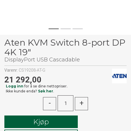
Aten KVM Switch 8-port DP
4K 19"
DisplayPort USB Cascadable
Varenr:
CS19208-AT-G
21 292,00
Logg inn
for å se dine nettopriser.
Ikke kunde enda?
Søk her
.
-
+
Kjøp