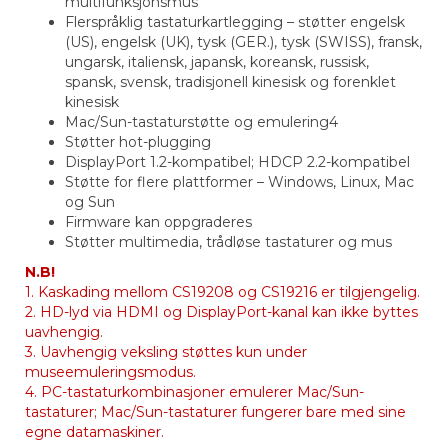
multifunksjonsmus
Flerspråklig tastaturkartlegging – støtter engelsk
(US), engelsk (UK), tysk (GER.), tysk (SWISS), fransk,
ungarsk, italiensk, japansk, koreansk, russisk,
spansk, svensk, tradisjonell kinesisk og forenklet
kinesisk
Mac/Sun-tastaturstøtte og emulering4
Støtter hot-plugging
DisplayPort 1.2-kompatibel; HDCP 2.2-kompatibel
Støtte for flere plattformer – Windows, Linux, Mac
og Sun
Firmware kan oppgraderes
Støtter multimedia, trådløse tastaturer og mus
N.B!
1. Kaskading mellom CS19208 og CS19216 er tilgjengelig.
2. HD-lyd via HDMI og DisplayPort-kanal kan ikke byttes
uavhengig.
3. Uavhengig veksling støttes kun under
museemuleringsmodus.
4. PC-tastaturkombinasjoner emulerer Mac/Sun-
tastaturer; Mac/Sun-tastaturer fungerer bare med sine
egne datamaskiner.