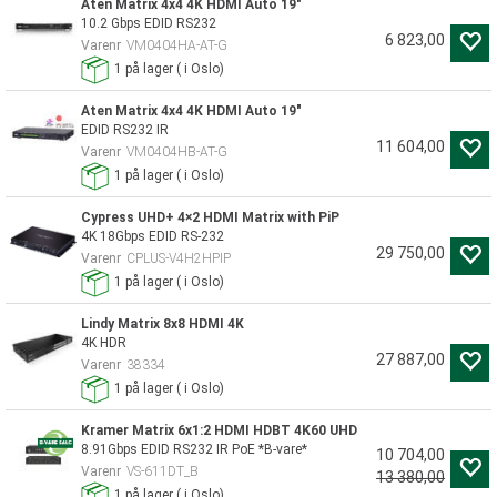
Aten Matrix 4x4 4K HDMI Auto 19"
10.2 Gbps EDID RS232
6 823,00
Varenr
VM0404HA-AT-G
1
på lager
(
i Oslo)
Aten Matrix 4x4 4K HDMI Auto 19"
EDID RS232 IR
11 604,00
Varenr
VM0404HB-AT-G
1
på lager
(
i Oslo)
Cypress UHD+ 4×2 HDMI Matrix with PiP
4K 18Gbps EDID RS-232
29 750,00
Varenr
CPLUS-V4H2HPIP
1
på lager
(
i Oslo)
Lindy Matrix 8x8 HDMI 4K
4K HDR
27 887,00
Varenr
38334
1
på lager
(
i Oslo)
Kramer Matrix 6x1:2 HDMI HDBT 4K60 UHD
8.91Gbps EDID RS232 IR PoE *B-vare*
10 704,00
Varenr
VS-611DT_B
13 380,00
1
på lager
(
i Oslo)