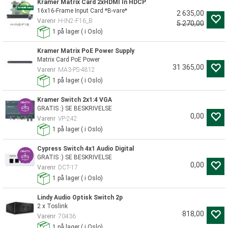
Kramer Matrix Card 2xHDMI In HDCP
16x16-Frame Input Card *B-vare*
2 635,00
Varenr
H-IN2-F16_B
5 270,00
1
på lager
(
i Oslo)
Kramer Matrix PoE Power Supply
Matrix Card PoE Power
31 365,00
Varenr
MA3-PS-4812
1
på lager
(
i Oslo)
Kramer Switch 2x1:4 VGA
GRATIS :) SE BESKRIVELSE
0,00
Varenr
VP-242
1
på lager
(
i Oslo)
Cypress Switch 4x1 Audio Digital
GRATIS :) SE BESKRIVELSE
0,00
Varenr
DCT-17
1
på lager
(
i Oslo)
Lindy Audio Optisk Switch 2p
2 x Toslink
818,00
Varenr
70436
1
på lager
(
i Oslo)