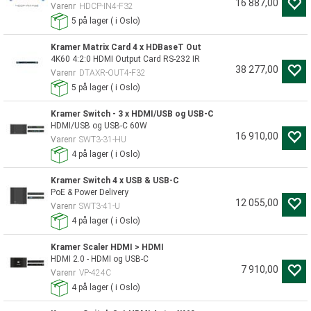
16 887,00
Varenr
HDCP-IN4-F32
5
på lager
(
i Oslo)
Kramer Matrix Card 4 x HDBaseT Out
4K60 4:2:0 HDMI Output Card RS-232 IR
38 277,00
Varenr
DTAXR-OUT4-F32
5
på lager
(
i Oslo)
Kramer Switch - 3 x HDMI/USB og USB-C
HDMI/USB og USB-C 60W
16 910,00
Varenr
SWT3-31-HU
4
på lager
(
i Oslo)
Kramer Switch 4 x USB & USB-C
PoE & Power Delivery
12 055,00
Varenr
SWT3-41-U
4
på lager
(
i Oslo)
Kramer Scaler HDMI > HDMI
HDMI 2.0 - HDMI og USB-C
7 910,00
Varenr
VP-424C
4
på lager
(
i Oslo)