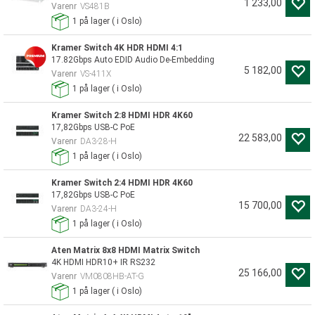
1 233,00
Varenr
VS481B
1
på lager
(
i Oslo)
Kramer Switch 4K HDR HDMI 4:1
17.82Gbps Auto EDID Audio De-Embedding
5 182,00
Varenr
VS-411X
1
på lager
(
i Oslo)
Kramer Switch 2:8 HDMI HDR 4K60
17,82Gbps USB-C PoE
22 583,00
Varenr
DA3-28-H
1
på lager
(
i Oslo)
Kramer Switch 2:4 HDMI HDR 4K60
17,82Gbps USB-C PoE
15 700,00
Varenr
DA3-24-H
1
på lager
(
i Oslo)
Aten Matrix 8x8 HDMI Matrix Switch
4K HDMI HDR10+ IR RS232
25 166,00
Varenr
VM0808HB-AT-G
1
på lager
(
i Oslo)