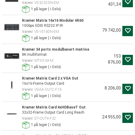
Varenr
VS-3232DN-EM
431,34
1
på lager
(
i Oslo)
Kramer Matrix 16x16 Modular 4K60
10Gbps EDID RS232 IP IR
79 742,00
Varenr
VS-1616DN-EM
1
på lager
(
i Oslo)
Kramer 34 ports modulbasert matrise
8K multiformat
153
Varenr
MTX3-34-M
876,00
1
på lager
(
i Oslo)
Kramer Matrix Card 2 x VGA Out
16x16-Frame Output Card
8 206,00
Varenr
VGAA-OUT2-F16
1
på lager
(
i Oslo)
Kramer Matrix Card 4xHDBaseT Out
32x32-Frame Output Card Long Reach
24 955,00
Varenr
DT-OUT4-F32
1
på lager
(
i Oslo)