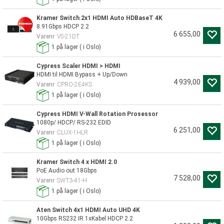
Kramer Switch 2x1 HDMI Auto HDBaseT 4K
8.91Gbps HDCP 2.2
6 655,00
Varenr
VS-21DT
1
på lager
(
i Oslo)
Cypress Scaler HDMI > HDMI
HDMI til HDMI Bypass + Up/Down
4 939,00
Varenr
CPRO-2E4KS
1
på lager
(
i Oslo)
Cypress HDMI V-Wall Rotation Prosessor
1080p/ HDCP/ RS-232 EDID
6 251,00
Varenr
CLUX-1HLR
1
på lager
(
i Oslo)
Kramer Switch 4 x HDMI 2.0
PoE Audio out 18Gbps
7 528,00
Varenr
SWT3-41-H
1
på lager
(
i Oslo)
Aten Switch 4x1 HDMI Auto UHD 4K
10Gbps RS232 IR 1xKabel HDCP 2.2