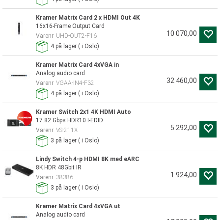
Kramer Matrix Card 2 x HDMI Out 4K
16x16-Frame Output Card
10 070,00
Varenr
UHD-OUT2-F16
4
på lager
(
i Oslo)
Kramer Matrix Card 4xVGA in
Analog audio card
32 460,00
Varenr
VGAA-IN4-F32
4
på lager
(
i Oslo)
Kramer Switch 2x1 4K HDMI Auto
17.82 Gbps HDR10 I-EDID
5 292,00
Varenr
VS-211X
3
på lager
(
i Oslo)
Lindy Switch 4-p HDMI 8K med eARC
8K HDR 48Gbit IR
1 924,00
Varenr
38386
3
på lager
(
i Oslo)
Kramer Matrix Card 4xVGA ut
Analog audio card