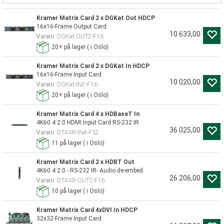
Kramer Matrix Card 2 x DGKat Out HDCP
16x16-Frame Output Card
10 633,00
Varenr
DGKat-OUT2-F16
20+
på lager
(
i Oslo)
Kramer Matrix Card 2 x DGKat In HDCP
16x16-Frame Input Card
10 020,00
Varenr
DGKat-IN2-F16
20+
på lager
(
i Oslo)
Kramer Matrix Card 4 x HDBaseT In
4K60 4:2:0 HDMI Input Card RS-232 IR
36 025,00
Varenr
DTAXR-IN4-F32
11
på lager
(
i Oslo)
Kramer Matrix Card 2 x HDBT Out
4K60 4:2:0 - RS-232 IR- Audio de-embed
26 206,00
Varenr
DTAXR-OUT2-F16
10
på lager
(
i Oslo)
Kramer Matrix Card 4xDVI In HDCP
32x32-Frame Input Card