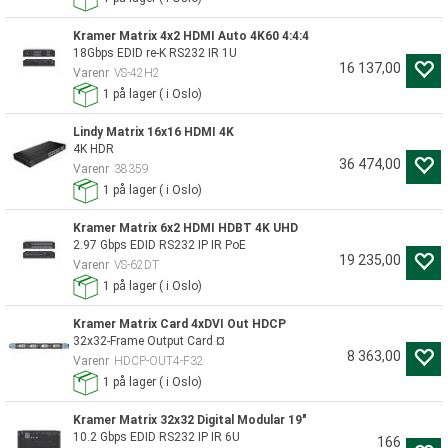
Kramer Matrix 4x2 HDMI Auto 4K60 4:4:4
18Gbps EDID re-K RS232 IR 1U
16 137,00
Varenr
VS-42H2
1
på lager
(
i Oslo)
Lindy Matrix 16x16 HDMI 4K
4K HDR
36 474,00
Varenr
38359
1
på lager
(
i Oslo)
Kramer Matrix 6x2 HDMI HDBT 4K UHD
2.97 Gbps EDID RS232 IP IR PoE
19 235,00
Varenr
VS-62DT
1
på lager
(
i Oslo)
Kramer Matrix Card 4xDVI Out HDCP
32x32-Frame Output Card ¤
8 363,00
Varenr
HDCP-OUT4-F32
1
på lager
(
i Oslo)
Kramer Matrix 32x32 Digital Modular 19"
10.2 Gbps EDID RS232 IP IR 6U
166