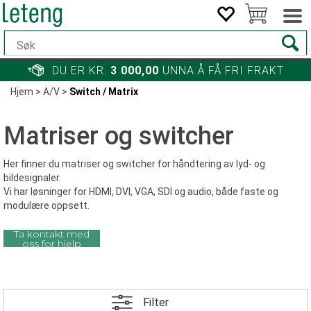
DU ER KR.
3 000,00
UNNA Å FÅ FRI FRAKT
Hjem
>
A/V
>
Switch / Matrix
Matriser og switcher
Her finner du matriser og switcher for håndtering av lyd- og
bildesignaler.
Vi har løsninger for HDMI, DVI, VGA, SDI og audio, både faste og
modulære oppsett.
Ta kontakt med
oss for hjelp
Filter