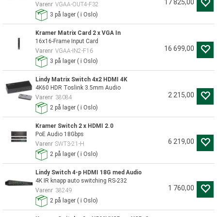
17 825,00
Varenr
VGAA-OUT4-F32
3
på lager
(
i Oslo)
Kramer Matrix Card 2 x VGA In
16x16-Frame Input Card
16 699,00
Varenr
VGAA-IN2-F16
3
på lager
(
i Oslo)
Lindy Matrix Switch 4x2 HDMI 4K
4K60 HDR Toslink 3.5mm Audio
2 215,00
Varenr
38084
2
på lager
(
i Oslo)
Kramer Switch 2 x HDMI 2.0
PoE Audio 18Gbps
6 219,00
Varenr
SWT3-21-H
2
på lager
(
i Oslo)
Lindy Switch 4-p HDMI 18G med Audio
4K IR knapp auto switching RS-232
1 760,00
Varenr
38249
2
på lager
(
i Oslo)