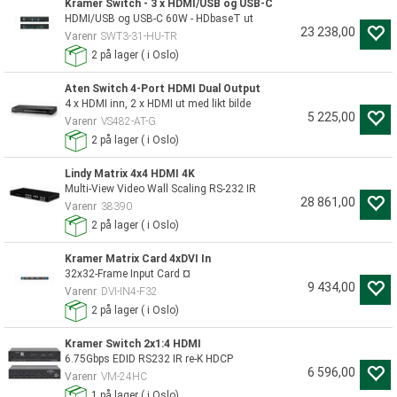
Kramer Switch - 3 x HDMI/USB og USB-C
HDMI/USB og USB-C 60W - HDbaseT ut
23 238,00
Varenr
SWT3-31-HU-TR
2
på lager
(
i Oslo)
Aten Switch 4-Port HDMI Dual Output
4 x HDMI inn, 2 x HDMI ut med likt bilde
5 225,00
Varenr
VS482-AT-G
2
på lager
(
i Oslo)
Lindy Matrix 4x4 HDMI 4K
Multi-View Video Wall Scaling RS-232 IR
28 861,00
Varenr
38390
2
på lager
(
i Oslo)
Kramer Matrix Card 4xDVI In
32x32-Frame Input Card ¤
9 434,00
Varenr
DVI-IN4-F32
2
på lager
(
i Oslo)
Kramer Switch 2x1:4 HDMI
6.75Gbps EDID RS232 IR re-K HDCP
6 596,00
Varenr
VM-24HC
1
på lager
(
i Oslo)