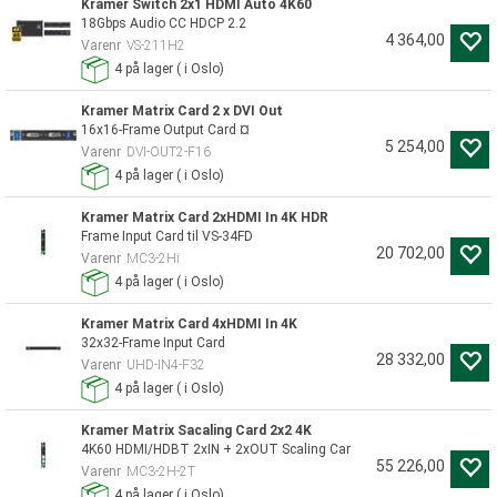
Kramer Switch 2x1 HDMI Auto 4K60
18Gbps Audio CC HDCP 2.2
4 364,00
Varenr
VS-211H2
4
på lager
(
i Oslo)
Kramer Matrix Card 2 x DVI Out
16x16-Frame Output Card ¤
5 254,00
Varenr
DVI-OUT2-F16
4
på lager
(
i Oslo)
Kramer Matrix Card 2xHDMI In 4K HDR
Frame Input Card til VS-34FD
20 702,00
Varenr
MC3-2Hi
4
på lager
(
i Oslo)
Kramer Matrix Card 4xHDMI In 4K
32x32-Frame Input Card
28 332,00
Varenr
UHD-IN4-F32
4
på lager
(
i Oslo)
Kramer Matrix Sacaling Card 2x2 4K
4K60 HDMI/HDBT 2xIN + 2xOUT Scaling Car
55 226,00
Varenr
MC3-2H-2T
4
på lager
(
i Oslo)