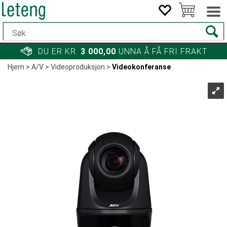
DU ER KR.
3 000,00
UNNA Å FÅ FRI FRAKT
Hjem
>
A/V
>
Videoproduksjon
>
Videokonferanse