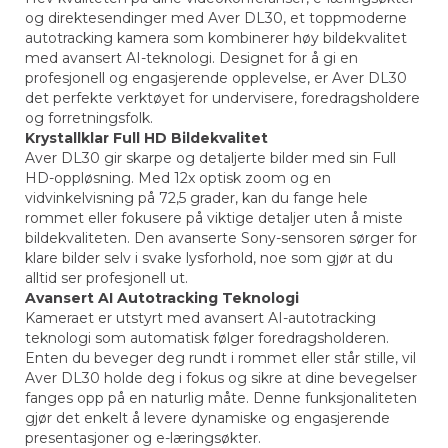
og direktesendinger med Aver DL30, et toppmoderne
autotracking kamera som kombinerer høy bildekvalitet
med avansert AI-teknologi. Designet for å gi en
profesjonell og engasjerende opplevelse, er Aver DL30
det perfekte verktøyet for undervisere, foredragsholdere
og forretningsfolk.
Krystallklar Full HD Bildekvalitet
Aver DL30 gir skarpe og detaljerte bilder med sin Full
HD-oppløsning. Med 12x optisk zoom og en
vidvinkelvisning på 72,5 grader, kan du fange hele
rommet eller fokusere på viktige detaljer uten å miste
bildekvaliteten. Den avanserte Sony-sensoren sørger for
klare bilder selv i svake lysforhold, noe som gjør at du
alltid ser profesjonell ut.
Avansert AI Autotracking Teknologi
Kameraet er utstyrt med avansert AI-autotracking
teknologi som automatisk følger foredragsholderen.
Enten du beveger deg rundt i rommet eller står stille, vil
Aver DL30 holde deg i fokus og sikre at dine bevegelser
fanges opp på en naturlig måte. Denne funksjonaliteten
gjør det enkelt å levere dynamiske og engasjerende
presentasjoner og e-læringsøkter.