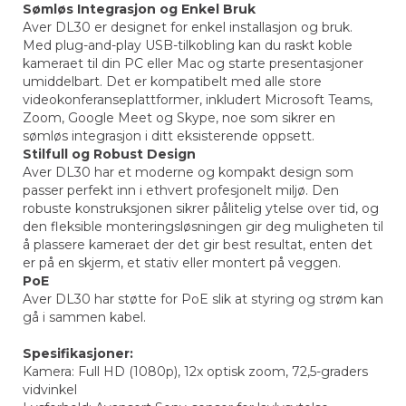
Sømløs Integrasjon og Enkel Bruk
Aver DL30 er designet for enkel installasjon og bruk.
Med plug-and-play USB-tilkobling kan du raskt koble
kameraet til din PC eller Mac og starte presentasjoner
umiddelbart. Det er kompatibelt med alle store
videokonferanseplattformer, inkludert Microsoft Teams,
Zoom, Google Meet og Skype, noe som sikrer en
sømløs integrasjon i ditt eksisterende oppsett.
Stilfull og Robust Design
Aver DL30 har et moderne og kompakt design som
passer perfekt inn i ethvert profesjonelt miljø. Den
robuste konstruksjonen sikrer pålitelig ytelse over tid, og
den fleksible monteringsløsningen gir deg muligheten til
å plassere kameraet der det gir best resultat, enten det
er på en skjerm, et stativ eller montert på veggen.
PoE
Aver DL30 har støtte for PoE slik at styring og strøm kan
gå i sammen kabel.
Spesifikasjoner:
Kamera: Full HD (1080p), 12x optisk zoom, 72,5-graders
vidvinkel