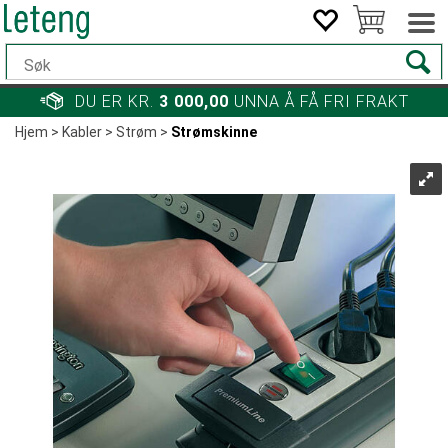
DU ER KR.
3 000,00
UNNA Å FÅ FRI FRAKT
Hjem
>
Kabler
>
Strøm
>
Strømskinne