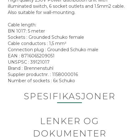
High quality 230V Power distribution unit with
illuminated switch, 6 socket outlets and 1.5mm2 cable.
Also suitable for wall-mounting.
Cable length:
BN 1017: 5 meter
Sockets : Grounded Schuko female
Cable conductors : 1,5 mm²
Connection plug : Grounded Schuko male
EAN : 8716065209051
UNSPSC : 39121017
Brand : Brennenstuhl
Supplier productnr. : 1158000016
Number of sockets : 6x Schuko
SPESIFIKASJONER
LENKER OG
DOKUMENTER