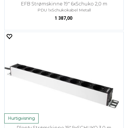
EFB Strømskinne 19" 6xSchuko 2,0 m
PDU 1xSchukokabel Metall
1 387,00
Hurtigvisning
Plenty Strømskinne 19" 9xSCHUKO 3,0 m