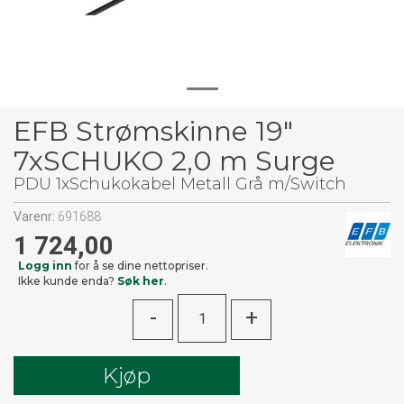
EFB Strømskinne 19"
7xSCHUKO 2,0 m Surge
PDU 1xSchukokabel Metall Grå m/Switch
Varenr:
691688
1 724,00
Logg inn
for å se dine nettopriser.
Ikke kunde enda?
Søk her
.
-
+
Kjøp