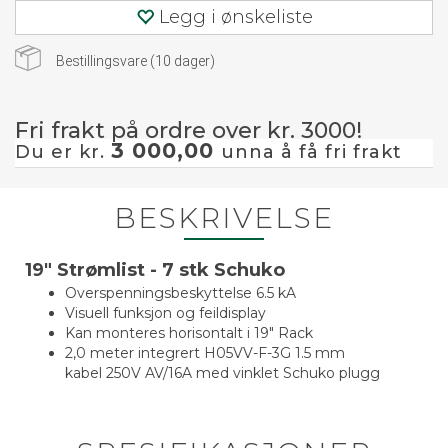
Legg i ønskeliste
Bestillingsvare (
10
dager)
Fri frakt på ordre over kr. 3000!
3 000,00
Du er kr.
unna å få fri frakt
BESKRIVELSE
19" Strømlist - 7 stk Schuko
Overspenningsbeskyttelse 6.5 kA
Visuell funksjon og feildisplay
Kan monteres horisontalt i 19" Rack
2,0 meter integrert H05VV-F-3G 1.5 mm
kabel 250V AV/16A med vinklet Schuko plugg