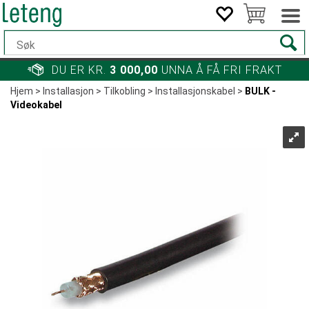
DU ER KR.
3 000,00
UNNA Å FÅ FRI FRAKT
Hjem
>
Installasjon
>
Tilkobling
>
Installasjonskabel
>
BULK -
Videokabel