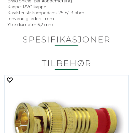
Braid Shield: Bar kobberfletting.
Kappe: PVC-kappe
Karakteristisk impedans: 75 +/- 3 ohm
Innvendig leder: 1 mm
Ytre diameter 6,2 mm
SPESIFIKASJONER
TILBEHØR