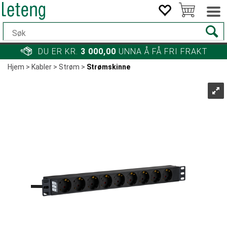
DU ER KR.
3 000,00
UNNA Å FÅ FRI FRAKT
Hjem
>
Kabler
>
Strøm
>
Strømskinne