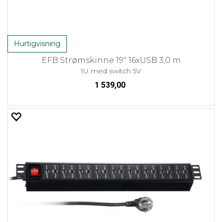
Hurtigvisning
EFB Strømskinne 19" 16xUSB 3,0 m
1U med switch 5V
1 539,00