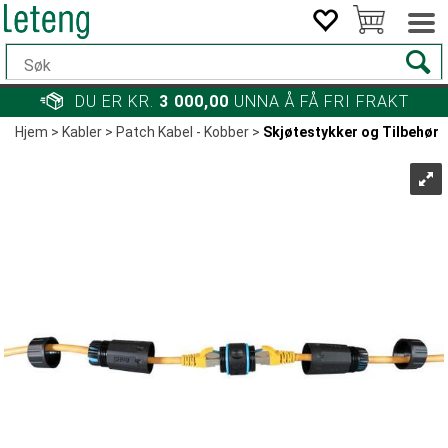
DU ER KR.
3 000,00
UNNA Å FÅ FRI FRAKT
Hjem
>
Kabler
>
Patch Kabel - Kobber
>
Skjøtestykker og Tilbehør