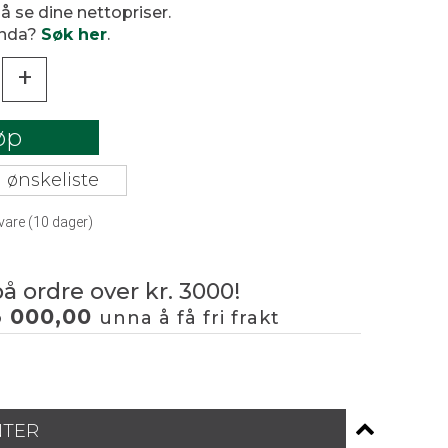
 å se dine nettopriser.
enda?
Søk her
.
+
øp
 ønskeliste
vare (
10
dager)
på ordre over kr. 3000!
3 000,00
unna å få fri frakt
NTER