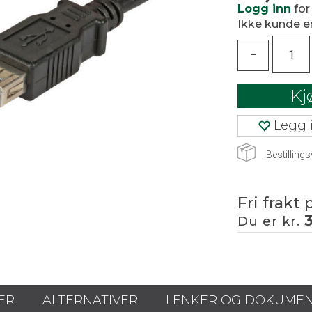
Logg inn
for
Ikke kunde 
-
Kj
Legg i
Bestillings
Fri frakt 
Du er kr.
ER
ALTERNATIVER
LENKER OG DOKUME