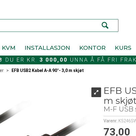
KVM
INSTALLASJON
KONTOR
KURS
DU ER KR.
3 000,00
UNNA Å FÅ FRI FRA
er
>
EFB USB2 Kabel A-A 90°- 3,0 m skjøt
EFB US
m skjø
M-F USB s
Varenr:
K5246SW
73,00