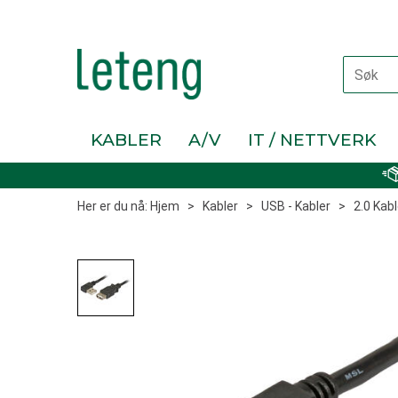
KABLER
A/V
IT / NETTVERK
Her er du nå:
Hjem
>
Kabler
>
USB - Kabler
>
2.0 Kabl