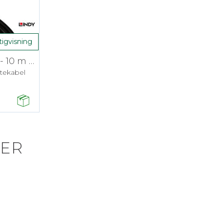
tigvisning
Lindy USB3 Kabel A-A - 10 m Aktiv skjøt
øtekabel
ER