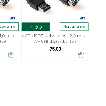
Kjøp
tigvisning
Hurtigvisning
ACT USB3 Kabel A-A - 1,0 m skjøt
ACT USB3 Kabel A-A - 2,0 m skjøt
Sort
A-A USB skjøtekabel Sort
75,00