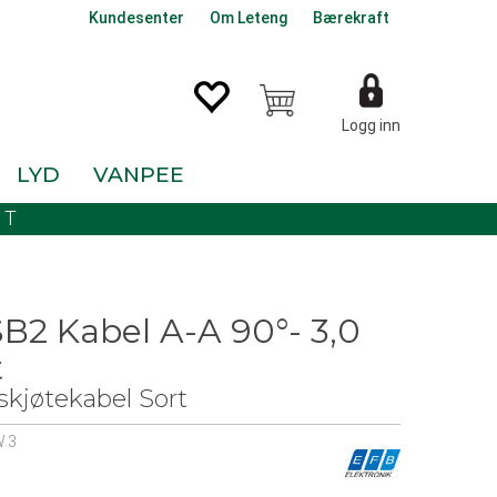
Kundesenter
Om Leteng
Bærekraft
Logg inn
LYD
VANPEE
KT
B2 Kabel A-A 90°- 3,0
t
kjøtekabel Sort
.3