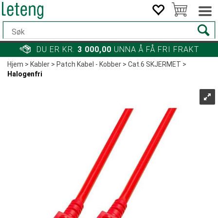
DU ER KR.
3 000,00
UNNA Å FÅ FRI FRAKT
Hjem
>
Kabler
>
Patch Kabel - Kobber
>
Cat.6 SKJERMET
>
Halogenfri