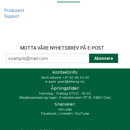
Produsent
Support
MOTTA VÅRE NYHETSBREV PÅ E-POST
Kontaktinfo:
Sentralbord:
+47 62 48 24 50
e-post:
post@leteng.no
Åpningstider:
Mandag - Fredag 0700 - 16:00
Besøksadresse og lager: Enebakkveien 117 B, 0680 Oslo
Snarveier:
Min side
Facebook
,
LinkedIn
,
YouTube