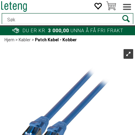
DU ER KR.
3 000,00
UNNA Å FÅ FRI FRAKT
Hjem
>
Kabler
>
Patch Kabel - Kobber