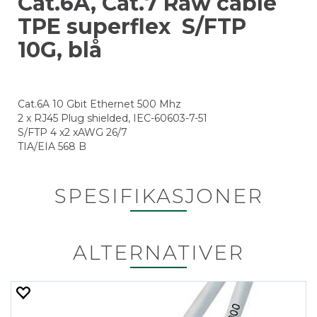
Cat.6A, Cat.7 Raw cable
TPE superflex S/FTP
10G, blå
Cat.6A 10 Gbit Ethernet 500 Mhz
2 x RJ45 Plug shielded, IEC-60603-7-51
S/FTP 4 x2 xAWG 26/7
TIA/EIA 568 B
SPESIFIKASJONER
ALTERNATIVER