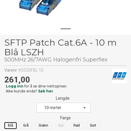
SFTP Patch Cat.6A - 10 m
Blå LSZH
500MHz 26/7AWG Halogenfri Superflex
Varenr:
K5525FBL.10
261,00
Logg inn
for å se dine nettopriser.
Ikke kunde enda?
Søk her
.
Lengde
10 meter
Farge
Blå
Grå
Grønn
Gul
Rød
Sort