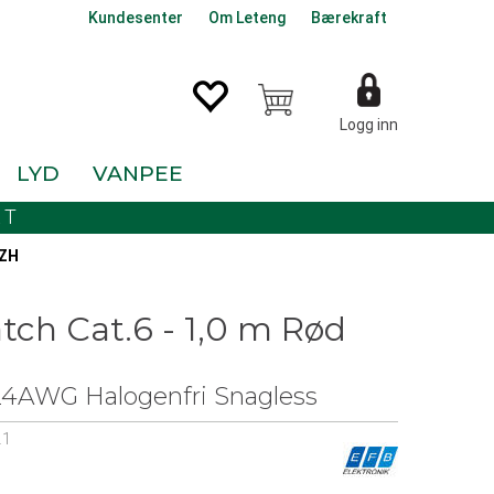
Kundesenter
Om Leteng
Bærekraft
Logg inn
LYD
VANPEE
KT
SZH
tch Cat.6 - 1,0 m Rød
4AWG Halogenfri Snagless
.1