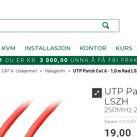
KVM
INSTALLASJON
KONTOR
KURS
DU ER KR.
3 000,00
UNNA Å FÅ FRI FRA
>
CAT 6 - Uskjermet
>
Halogenfri
>
UTP Patch Cat.6 - 1,0 m Rød L
UTP Pa
LSZH
250MHz 2
Varenr:
K8104RT
19,00