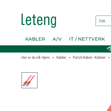
KABLER
A/V
IT / NETTVERK
Her er du nå:
Hjem
>
Kabler
>
Patch Kabel - Kobber