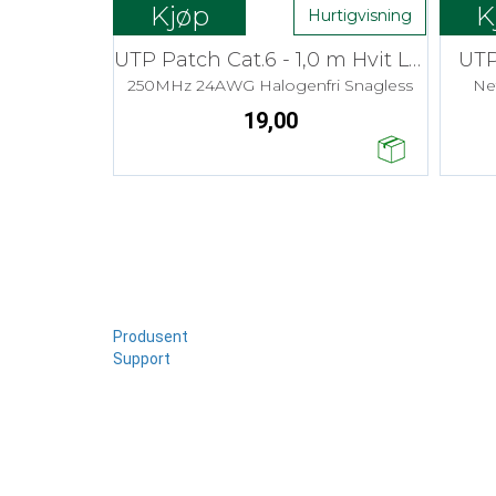
Kjøp
K
Hurtigvisning
UTP Patch Cat.6 - 1,0 m Hvit LSZH
UTP
250MHz 24AWG Halogenfri Snagless
Ne
19,00
Produsent
Support