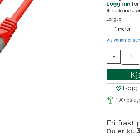
Logg inn
for
Ikke kunde 
Lengde
1 meter
Vis varianter som
-
Kj
Legg i
100+
på lag
Fri frakt 
Du er kr.