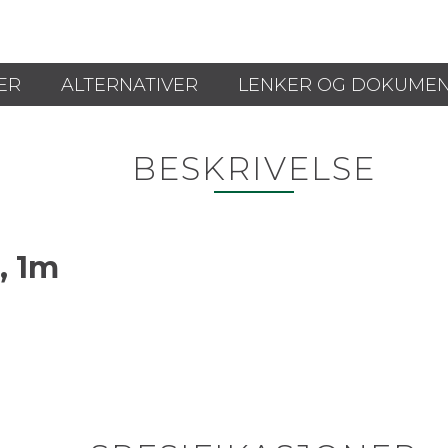
ER
ALTERNATIVER
LENKER OG DOKUME
BESKRIVELSE
, 1m