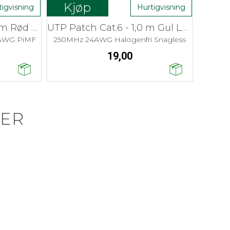
Kjøp
tigvisning
Hurtigvisning
SFTP Patch Cat.6 - 1,0 m Rød LSZH
UTP Patch Cat.6 - 1,0 m Gul LSZH
7AWG PiMF
250MHz 24AWG Halogenfri Snagless
19,00
ER