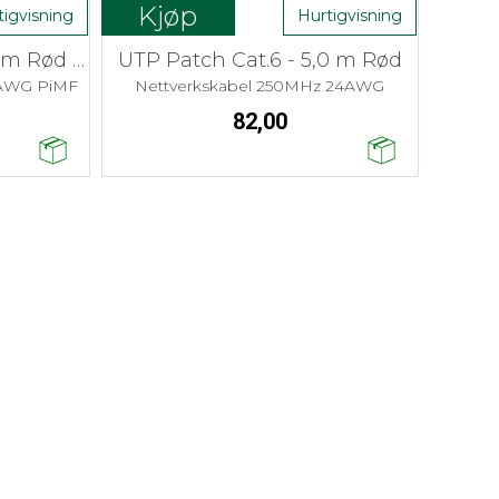
Kjøp
tigvisning
Hurtigvisning
SFTP Patch Cat.6 - 5,0 m Rød LSZH
UTP Patch Cat.6 - 5,0 m Rød
7AWG PiMF
Nettverkskabel 250MHz 24AWG
82,00