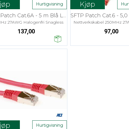
jøp
Kjøp
Hurtigvisning
Hur
SFTP Patch Cat.6A - 5 m Blå LSZH
Hz 27AWG Halogenfri Snagless
Nettverkskabel 250MHz 2
137,00
97,00
jøp
Hurtigvisning