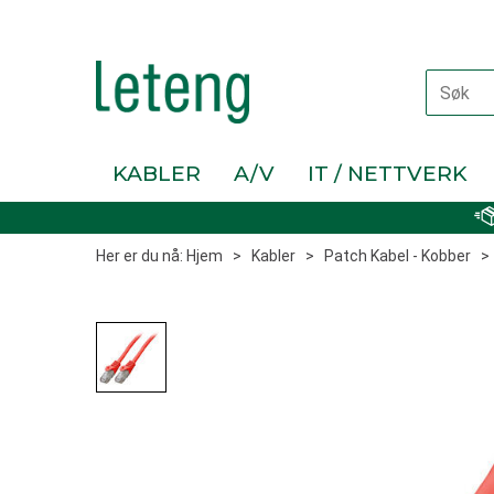
KABLER
A/V
IT / NETTVERK
Her er du nå:
Hjem
>
Kabler
>
Patch Kabel - Kobber