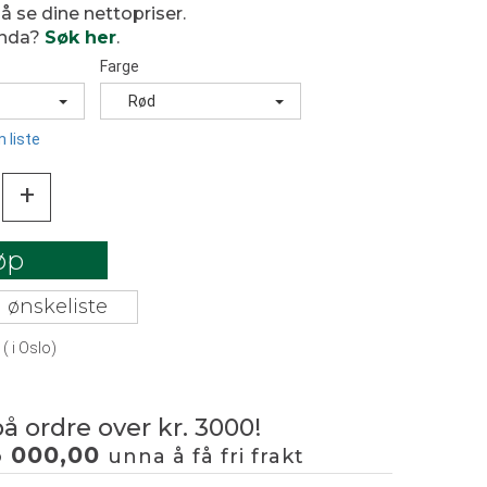
 å se dine nettopriser.
enda?
Søk her
.
Farge
Rød
 liste
+
øp
 ønskeliste
(
i Oslo)
på ordre over kr. 3000!
3 000,00
unna å få fri frakt