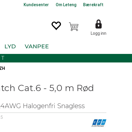
Kundesenter
Om Leteng
Bærekraft
Logg inn
LYD
VANPEE
KT
SZH
tch Cat.6 - 5,0 m Rød
4AWG Halogenfri Snagless
.5