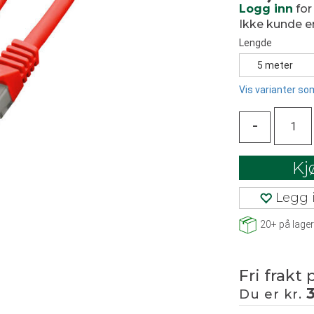
Logg inn
for
Ikke kunde 
Lengde
5 meter
Vis varianter som
-
Kj
Legg i
20+
på lager
Fri frakt 
Du er kr.