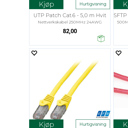
Kjøp
K
Hurtigvisning
UTP Patch Cat.6 - 5,0 m Hvit
Nettverkskabel 250MHz 24AWG
500M
82,00
Kjøp
K
Hurtigvisning