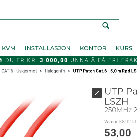
KVM
INSTALLASJON
KONTOR
KURS
DU ER KR.
3 000,00
UNNA Å FÅ FRI FRA
>
CAT 6 - Uskjermet
>
Halogenfri
>
UTP Patch Cat.6 - 5,0 m Rød L
UTP Pa
LSZH
250MHz 2
Varenr:
K8104RT
53,00