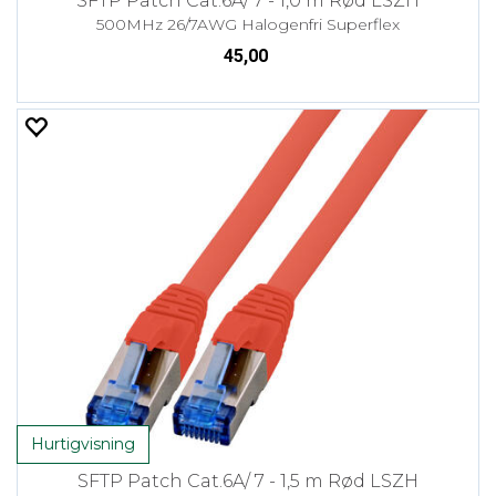
SFTP Patch Cat.6A/ 7 - 1,0 m Rød LSZH
500MHz 26/7AWG Halogenfri Superflex
45,00
Hurtigvisning
SFTP Patch Cat.6A/ 7 - 1,5 m Rød LSZH