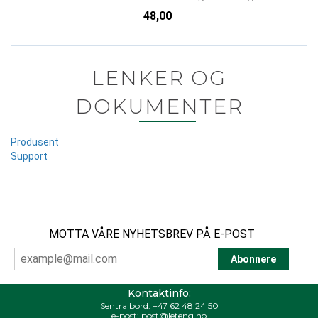
48,00
LENKER OG
DOKUMENTER
Produsent
Support
MOTTA VÅRE NYHETSBREV PÅ E-POST
Kontaktinfo:
Sentralbord:
+47 62 48 24 50
e-post:
post@leteng.no