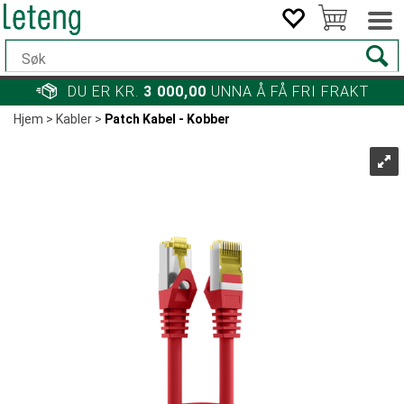
DU ER KR.
3 000,00
UNNA Å FÅ FRI FRAKT
Hjem
>
Kabler
>
Patch Kabel - Kobber