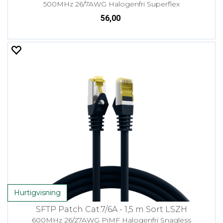
500MHz 26/7AWG Halogenfri Superflex
56,00
Hurtigvisning
SFTP Patch Cat.7/6A - 1,5 m Sort LSZH
600MHz 26/27AWG PiMF Halogenfri Snagless