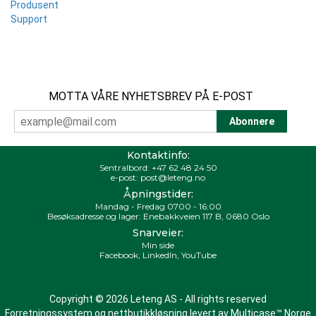
Produsent
Support
MOTTA VÅRE NYHETSBREV PÅ E-POST
Kontaktinfo:
Sentralbord:
+47 62 48 24 50
e-post:
post@leteng.no
Åpningstider:
Mandag - Fredag 0700 - 16:00
Besøksadresse og lager: Enebakkveien 117 B, 0680 Oslo
Snarveier:
Min side
Facebook
,
LinkedIn
,
YouTube
Copyright © 2026 Leteng AS - All rights reserved
Forretningssystem
og
nettbutikkløsning
levert av
Multicase™ Norge