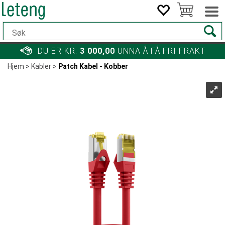
DU ER KR.
3 000,00
UNNA Å FÅ FRI FRAKT
Hjem
>
Kabler
>
Patch Kabel - Kobber