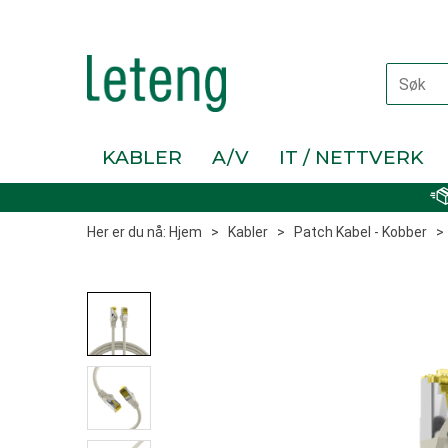
KABLER
A/V
IT / NETTVERK
Her er du nå:
Hjem
>
Kabler
>
Patch Kabel - Kobber