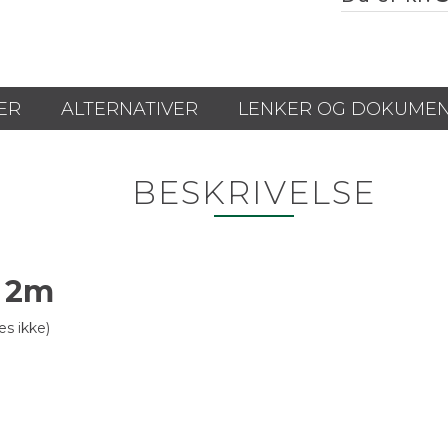
ER
ALTERNATIVER
LENKER OG DOKUME
BESKRIVELSE
, 2m
innes ikke)