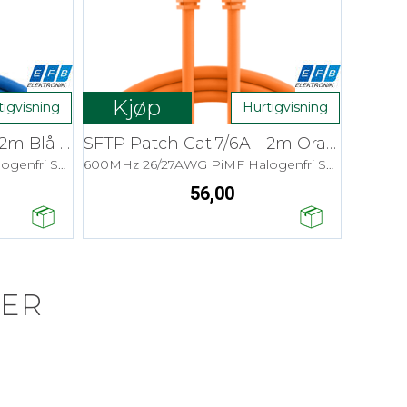
Kjøp
tigvisning
Hurtigvisning
SFTP Patch Cat.7/6A - 2m Blå LSZH
SFTP Patch Cat.7/6A - 2m Oransje LSZH
600MHz 26/27AWG PiMF Halogenfri Snagless
600MHz 26/27AWG PiMF Halogenfri Snagless
56,00
ER