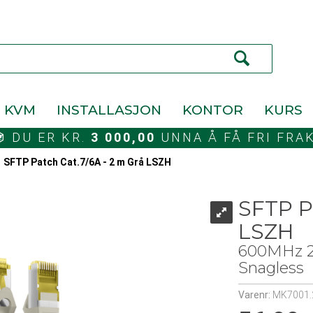
KVM
INSTALLASJON
KONTOR
KURS
DU ER KR.
3 000,00
UNNA Å FÅ FRI FRA
>
SFTP Patch Cat.7/6A - 2 m Grå LSZH
SFTP P
LSZH
600MHz 2
Snagless
Varenr:
MK7001.