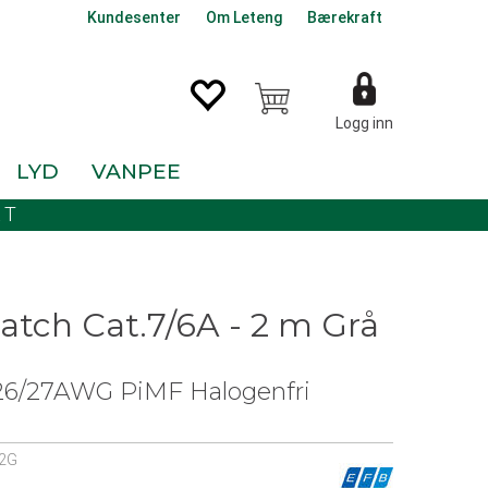
Kundesenter
Om Leteng
Bærekraft
Logg inn
LYD
VANPEE
KT
atch Cat.7/6A - 2 m Grå
6/27AWG PiMF Halogenfri
2G