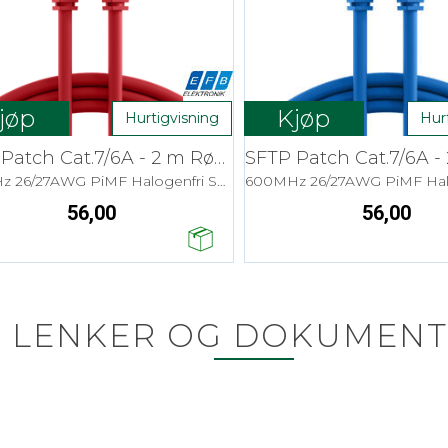
jøp
Kjøp
Hurtigvisning
Hur
SFTP Patch Cat.7/6A - 2 m Rød LSZH
600MHz 26/27AWG PiMF Halogenfri Snagless
56,00
56,00
LENKER OG DOKUMENT