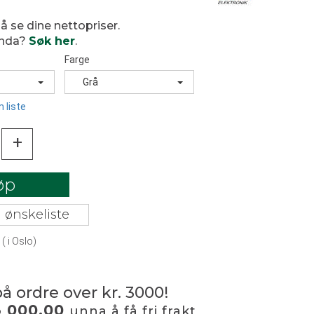
 å se dine nettopriser.
enda?
Søk her
.
Farge
Grå
 liste
+
øp
 ønskeliste
(
i Oslo)
på ordre over kr. 3000!
3 000,00
unna å få fri frakt