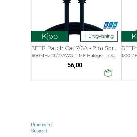
Kjøp
K
Hurtigvisning
SFTP Patch Cat.7/6A - 2 m Sort LSZH
600MHz 26/27AWG PiMF Halogenfri Snagless
56,00
Produsent
Support