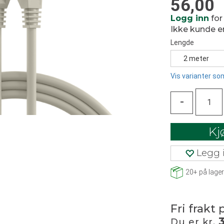
56,00
Logg inn
for
Ikke kunde 
Lengde
2 meter
Vis varianter som
-
Kj
Legg i
20+
på lager
Fri frakt 
Du er kr.