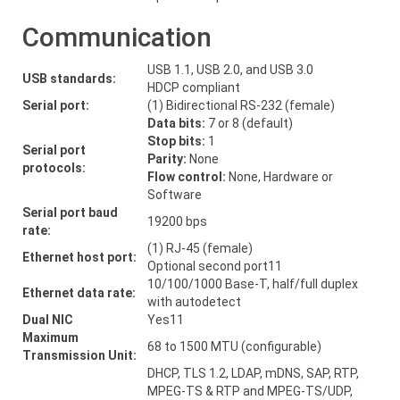
Communication
USB 1.1, USB 2.0, and USB 3.0
USB standards:
HDCP compliant
Serial port:
(1) Bidirectional RS-232 (female)
Data bits:
7 or 8 (default)
Stop bits:
1
Serial port
Parity:
None
protocols:
Flow control:
None, Hardware or
Software
Serial port baud
19200 bps
rate:
(1) RJ-45 (female)
Ethernet host port:
Optional second port11
10/100/1000 Base-T, half/full duplex
Ethernet data rate:
with autodetect
Dual NIC
Yes11
Maximum
68 to 1500 MTU (configurable)
Transmission Unit:
DHCP, TLS 1.2, LDAP, mDNS, SAP, RTP,
MPEG-TS & RTP and MPEG-TS/UDP,