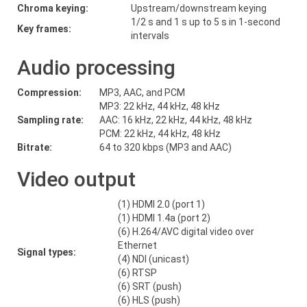
Chroma keying:
Upstream/downstream keying
1/2 s and 1 s up to 5 s in 1-second
Key frames:
intervals
Audio processing
Compression:
MP3, AAC, and PCM
MP3: 22 kHz, 44 kHz, 48 kHz
Sampling rate:
AAC: 16 kHz, 22 kHz, 44 kHz, 48 kHz
PCM: 22 kHz, 44 kHz, 48 kHz
Bitrate:
64 to 320 kbps (MP3 and AAC)
Video output
(1) HDMI 2.0 (port 1)
(1) HDMI 1.4a (port 2)
(6) H.264/AVC digital video over
Ethernet
Signal types:
(4) NDI (unicast)
(6) RTSP
(6) SRT (push)
(6) HLS (push)