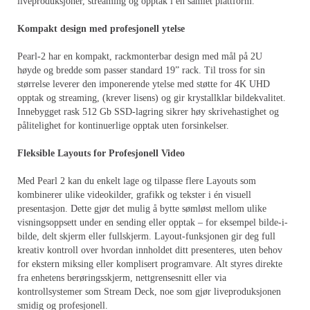
liveproduksjoner, streaming og opptak i én samlet plattform.
Kompakt design med profesjonell ytelse
Pearl-2 har en kompakt, rackmonterbar design med mål på 2U
høyde og bredde som passer standard 19” rack. Til tross for sin
størrelse leverer den imponerende ytelse med støtte for 4K UHD
opptak og streaming, (krever lisens) og gir krystallklar bildekvalitet.
Innebygget rask 512 Gb SSD-lagring sikrer høy skrivehastighet og
pålitelighet for kontinuerlige opptak uten forsinkelser.
Fleksible Layouts for Profesjonell Video
Med Pearl 2 kan du enkelt lage og tilpasse flere Layouts som
kombinerer ulike videokilder, grafikk og tekster i én visuell
presentasjon. Dette gjør det mulig å bytte sømløst mellom ulike
visningsoppsett under en sending eller opptak – for eksempel bilde-i-
bilde, delt skjerm eller fullskjerm. Layout-funksjonen gir deg full
kreativ kontroll over hvordan innholdet ditt presenteres, uten behov
for ekstern miksing eller komplisert programvare. Alt styres direkte
fra enhetens berøringsskjerm, nettgrensesnitt eller via
kontrollsystemer som Stream Deck, noe som gjør liveproduksjonen
smidig og profesjonell.