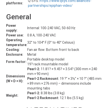
Q-SYS:
https://www.qsys.com/alliances-
platforms:
partnerships/epiphan-video/
General
Power
Internal: 100-240 VAC, 50-60 Hz
supply:
Power use:
0.8 A, 100-240 VAC
Operating
32° to 104° F (0° to 40° Celsius)
temperature:
Cooling:
Fan air flow: Bottom front to back
Enclosure:
Metal
Portable desktop model
Form factor:
19? rack mountable model
Pearl-2:
11.81? × 9.45? × 3.54? (300 mm × 240
mm × 90 mm)
Dimensions
Pearl-2 Rackmount:
19 ?” × 3½” × 10 ?” (485 mm
(W × D × H):
× 89 mm × 276 mm) – dimensions include
mounting tabs
Pearl-2:
8.38 lbs (3.8 kg)
Weight:
Pearl-2 Rackmount:
12.1 lbs (5.5 kg)