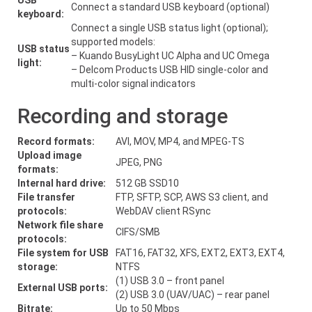
USB
Connect a standard USB keyboard (optional)
keyboard:
Connect a single USB status light (optional);
supported models:
USB status
– Kuando BusyLight UC Alpha and UC Omega
light:
– Delcom Products USB HID single-color and
multi-color signal indicators
Recording and storage
Record formats:
AVI, MOV, MP4, and MPEG-TS
Upload image
JPEG, PNG
formats:
Internal hard drive:
512 GB SSD10
File transfer
FTP, SFTP, SCP, AWS S3 client, and
protocols:
WebDAV client RSync
Network file share
CIFS/SMB
protocols:
File system for USB
FAT16, FAT32, XFS, EXT2, EXT3, EXT4,
storage:
NTFS
(1) USB 3.0 – front panel
External USB ports:
(2) USB 3.0 (UAV/UAC) – rear panel
Bitrate:
Up to 50 Mbps