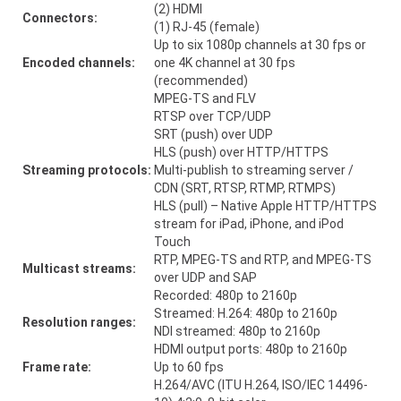
(2) HDMI
Connectors:
(1) RJ-45 (female)
Up to six 1080p channels at 30 fps or
Encoded channels:
one 4K channel at 30 fps
(recommended)
MPEG-TS and FLV
RTSP over TCP/UDP
SRT (push) over UDP
HLS (push) over HTTP/HTTPS
Streaming protocols:
Multi-publish to streaming server /
CDN (SRT, RTSP, RTMP, RTMPS)
HLS (pull) – Native Apple HTTP/HTTPS
stream for iPad, iPhone, and iPod
Touch
RTP, MPEG-TS and RTP, and MPEG-TS
Multicast streams:
over UDP and SAP
Recorded: 480p to 2160p
Streamed: H.264: 480p to 2160p
Resolution ranges:
NDI streamed: 480p to 2160p
HDMI output ports: 480p to 2160p
Frame rate:
Up to 60 fps
H.264/AVC (ITU H.264, ISO/IEC 14496-