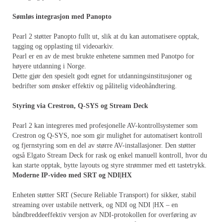
Sømløs integrasjon med Panopto
Pearl 2 støtter Panopto fullt ut, slik at du kan automatisere opptak,
tagging og opplasting til videoarkiv.
Pearl er en av de mest brukte enhetene sammen med Panotpo for
høyere utdanning i Norge.
Dette gjør den spesielt godt egnet for utdanningsinstitusjoner og
bedrifter som ønsker effektiv og pålitelig videohåndtering.
Styring via Crestron, Q-SYS og Stream Deck
Pearl 2 kan integreres med profesjonelle AV-kontrollsystemer som
Crestron og Q-SYS, noe som gir mulighet for automatisert kontroll
og fjernstyring som en del av større AV-installasjoner. Den støtter
også Elgato Stream Deck for rask og enkel manuell kontroll, hvor du
kan starte opptak, bytte layouts og styre strømmer med ett tastetrykk.
Moderne IP-video med SRT og NDI|HX
Enheten støtter SRT (Secure Reliable Transport) for sikker, stabil
streaming over ustabile nettverk, og NDI og NDI |HX – en
båndbreddeeffektiv versjon av NDI-protokollen for overføring av