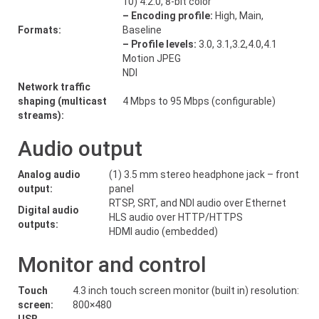
10) 4:2:0, 8-bit color
– Encoding profile:
High, Main,
Formats:
Baseline
– Profile levels:
3.0, 3.1,3.2,4.0,4.1
Motion JPEG
NDI
Network traffic
shaping (multicast
4 Mbps to 95 Mbps (configurable)
streams):
Audio output
Analog audio
(1) 3.5 mm stereo headphone jack – front
output:
panel
RTSP, SRT, and NDI audio over Ethernet
Digital audio
HLS audio over HTTP/HTTPS
outputs:
HDMI audio (embedded)
Monitor and control
Touch
4.3 inch touch screen monitor (built in) resolution:
screen:
800×480