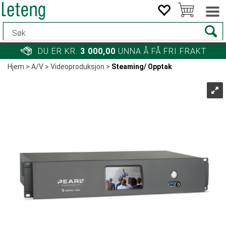
DU ER KR.
3 000,00
UNNA Å FÅ FRI FRAKT
Hjem
>
A/V
>
Videoproduksjon
>
Steaming/ Opptak