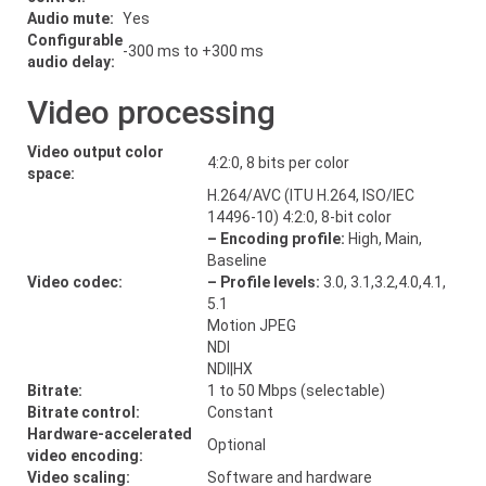
Audio mute:
Yes
Configurable
-300 ms to +300 ms
audio delay:
Video processing
Video output color
4:2:0, 8 bits per color
space:
H.264/AVC (ITU H.264, ISO/IEC
14496-10) 4:2:0, 8-bit color
– Encoding profile:
High, Main,
Baseline
Video codec:
– Profile levels:
3.0, 3.1,3.2,4.0,4.1,
5.1
Motion JPEG
NDI
NDI|HX
Bitrate:
1 to 50 Mbps (selectable)
Bitrate control:
Constant
Hardware-accelerated
Optional
video encoding:
Video scaling:
Software and hardware