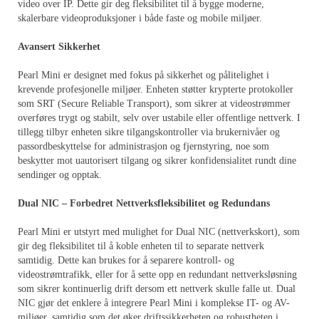
video over IP. Dette gir deg fleksibilitet til å bygge moderne,
skalerbare videoproduksjoner i både faste og mobile miljøer.
Avansert Sikkerhet
Pearl Mini er designet med fokus på sikkerhet og pålitelighet i
krevende profesjonelle miljøer. Enheten støtter krypterte protokoller
som SRT (Secure Reliable Transport), som sikrer at videostrømmer
overføres trygt og stabilt, selv over ustabile eller offentlige nettverk. I
tillegg tilbyr enheten sikre tilgangskontroller via brukernivåer og
passordbeskyttelse for administrasjon og fjernstyring, noe som
beskytter mot uautorisert tilgang og sikrer konfidensialitet rundt dine
sendinger og opptak.
Dual NIC – Forbedret Nettverksfleksibilitet og Redundans
Pearl Mini er utstyrt med mulighet for Dual NIC (nettverkskort), som
gir deg fleksibilitet til å koble enheten til to separate nettverk
samtidig. Dette kan brukes for å separere kontroll- og
videostrømtrafikk, eller for å sette opp en redundant nettverksløsning
som sikrer kontinuerlig drift dersom ett nettverk skulle falle ut. Dual
NIC gjør det enklere å integrere Pearl Mini i komplekse IT- og AV-
miljøer, samtidig som det øker driftssikkerheten og robustheten i