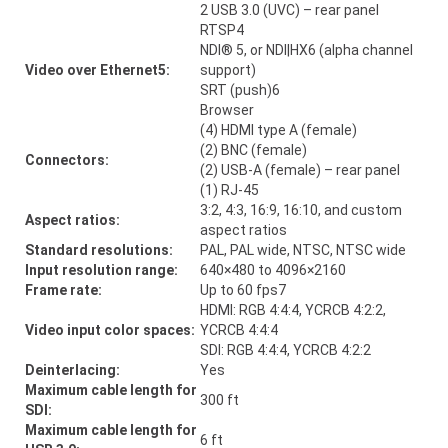
2 USB 3.0 (UVC) – rear panel
RTSP4
NDI® 5, or NDI|HX6 (alpha channel
Video over Ethernet5:
support)
SRT (push)6
Browser
(4) HDMI type A (female)
(2) BNC (female)
Connectors:
(2) USB-A (female) – rear panel
(1) RJ-45
3:2, 4:3, 16:9, 16:10, and custom
Aspect ratios:
aspect ratios
Standard resolutions:
PAL, PAL wide, NTSC, NTSC wide
Input resolution range:
640×480 to 4096×2160
Frame rate:
Up to 60 fps7
HDMI: RGB 4:4:4, YCRCB 4:2:2,
Video input color spaces:
YCRCB 4:4:4
SDI: RGB 4:4:4, YCRCB 4:2:2
Deinterlacing:
Yes
Maximum cable length for
300 ft
SDI:
Maximum cable length for
6 ft