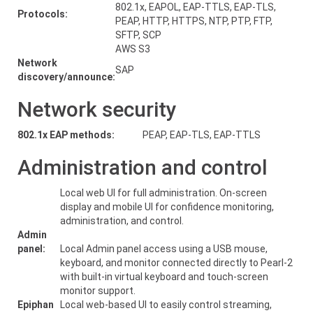
802.1x, EAPOL, EAP-TTLS, EAP-TLS,
Protocols:
PEAP, HTTP, HTTPS, NTP, PTP, FTP,
SFTP, SCP
AWS S3
Network
SAP
discovery/announce:
Network security
802.1x EAP methods:
PEAP, EAP-TLS, EAP-TTLS
Administration and control
Local web UI for full administration. On-screen
display and mobile UI for confidence monitoring,
administration, and control.
Admin
panel:
Local Admin panel access using a USB mouse,
keyboard, and monitor connected directly to Pearl-2
with built-in virtual keyboard and touch-screen
monitor support.
Epiphan
Local web-based UI to easily control streaming,