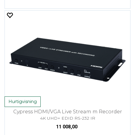
Hurtigvisning
Cypress HDMI/VGA Live Stream m Recorder
4K UHD+ EDID RS-232 IR
11 008,00