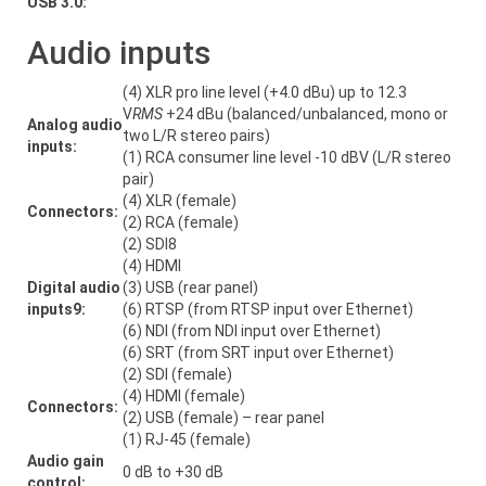
USB 3.0:
Audio inputs
(4) XLR pro line level (+4.0 dBu) up to 12.3
V
RMS
+24 dBu (balanced/unbalanced, mono or
Analog audio
two L/R stereo pairs)
inputs:
(1) RCA consumer line level -10 dBV (L/R stereo
pair)
(4) XLR (female)
Connectors:
(2) RCA (female)
(2) SDI8
(4) HDMI
Digital audio
(3) USB (rear panel)
inputs9:
(6) RTSP (from RTSP input over Ethernet)
(6) NDI (from NDI input over Ethernet)
(6) SRT (from SRT input over Ethernet)
(2) SDI (female)
(4) HDMI (female)
Connectors:
(2) USB (female) – rear panel
(1) RJ-45 (female)
Audio gain
0 dB to +30 dB
control: