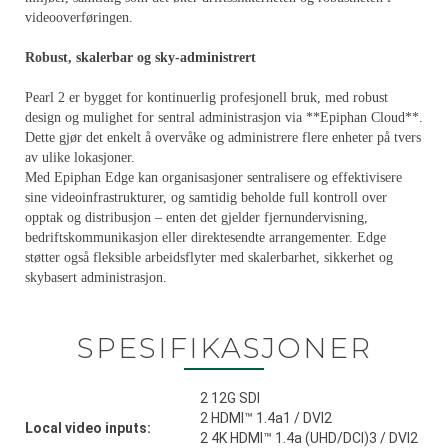
videooverføringen.
Robust, skalerbar og sky-administrert
Pearl 2 er bygget for kontinuerlig profesjonell bruk, med robust
design og mulighet for sentral administrasjon via **Epiphan Cloud**.
Dette gjør det enkelt å overvåke og administrere flere enheter på tvers
av ulike lokasjoner.
Med Epiphan Edge kan organisasjoner sentralisere og effektivisere
sine videoinfrastrukturer, og samtidig beholde full kontroll over
opptak og distribusjon – enten det gjelder fjernundervisning,
bedriftskommunikasjon eller direktesendte arrangementer. Edge
støtter også fleksible arbeidsflyter med skalerbarhet, sikkerhet og
skybasert administrasjon.
SPESIFIKASJONER
2 12G SDI
2 HDMI™ 1.4a1 / DVI2
Local video inputs:
2 4K HDMI™ 1.4a (UHD/DCI)3 / DVI2