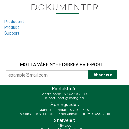
DOKUMENTER
Produsent
Produkt
Support
MOTTA VÅRE NYHETSBREV PÅ E-POST
Kontaktinfo:
Sentralbord:
+47 62 48 24 50
e-post:
post@leteng.no
Åpningstider:
Mandag - Fredag 0700 - 16:00
Besøksadresse og lager: Enebakkveien 117 B, 0680 Oslo
Snarveier:
Min side