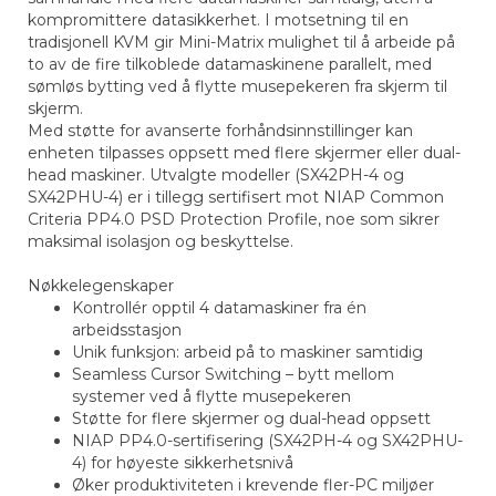
kompromittere datasikkerhet. I motsetning til en
tradisjonell KVM gir Mini-Matrix mulighet til å arbeide på
to av de fire tilkoblede datamaskinene parallelt, med
sømløs bytting ved å flytte musepekeren fra skjerm til
skjerm.
Med støtte for avanserte forhåndsinnstillinger kan
enheten tilpasses oppsett med flere skjermer eller dual-
head maskiner. Utvalgte modeller (SX42PH-4 og
SX42PHU-4) er i tillegg sertifisert mot NIAP Common
Criteria PP4.0 PSD Protection Profile, noe som sikrer
maksimal isolasjon og beskyttelse.
Nøkkelegenskaper
Kontrollér opptil 4 datamaskiner fra én
arbeidsstasjon
Unik funksjon: arbeid på to maskiner samtidig
Seamless Cursor Switching – bytt mellom
systemer ved å flytte musepekeren
Støtte for flere skjermer og dual-head oppsett
NIAP PP4.0-sertifisering (SX42PH-4 og SX42PHU-
4) for høyeste sikkerhetsnivå
Øker produktiviteten i krevende fler-PC miljøer