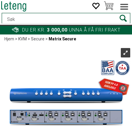
DU ER KR.
3 000,00
UNNA Å FÅ FRI FRAKT
Hjem
>
KVM
>
Secure
>
Matrix Secure