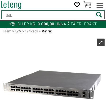
DU ER KR.
3 000,00
UNNA Å FÅ FRI FRAKT
Hjem
>
KVM
>
19" Rack
>
Matrix