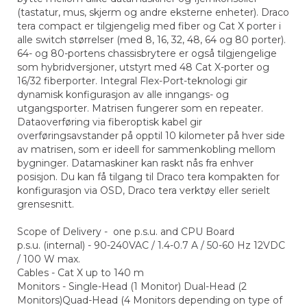
(tastatur, mus, skjerm og andre eksterne enheter). Draco
tera compact er tilgjengelig med fiber og Cat X porter i
alle switch størrelser (med 8, 16, 32, 48, 64 og 80 porter).
64- og 80-portens chassisbrytere er også tilgjengelige
som hybridversjoner, utstyrt med 48 Cat X-porter og
16/32 fiberporter. Integral Flex-Port-teknologi gir
dynamisk konfigurasjon av alle inngangs- og
utgangsporter. Matrisen fungerer som en repeater.
Dataoverføring via fiberoptisk kabel gir
overføringsavstander på opptil 10 kilometer på hver side
av matrisen, som er ideell for sammenkobling mellom
bygninger. Datamaskiner kan raskt nås fra enhver
posisjon. Du kan få tilgang til Draco tera kompakten for
konfigurasjon via OSD, Draco tera verktøy eller serielt
grensesnitt.
Scope of Delivery - one p.s.u. and CPU Board
p.s.u. (internal) - 90-240VAC / 1.4-0.7 A / 50-60 Hz 12VDC
/ 100 W max.
Cables - Cat X up to 140 m
Monitors - Single-Head (1 Monitor) Dual-Head (2
Monitors)Quad-Head (4 Monitors depending on type of