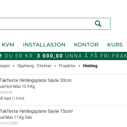
KVM
INSTALLASJON
KONTOR
KURS
DU ER KR.
3 000,00
UNNA Å FÅ FRI FRA
lasjon
>
Oppheng - Stativer
>
Projektor
>
Himling
 Takfeste Himlingsplate Søyle 30cm
sal Hvit Max 15.9 Kg
SYSAUW
å lager
(
i Oslo)
 Takfeste Himlingsplate Søyle 15cm!
sal Max 11 Kg Sølv
KITMZ006S