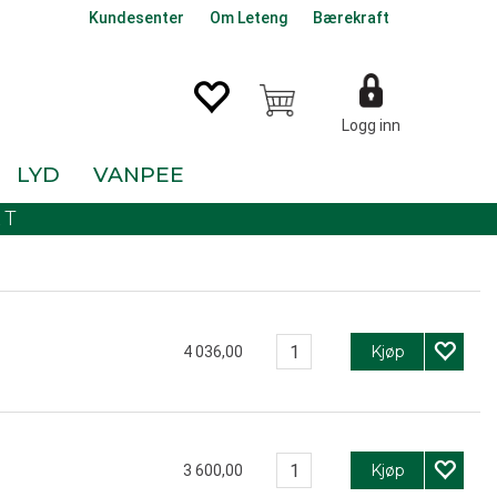
Kundesenter
Om Leteng
Bærekraft
Logg inn
LYD
VANPEE
KT
Kjøp
4 036,00
Kjøp
3 600,00