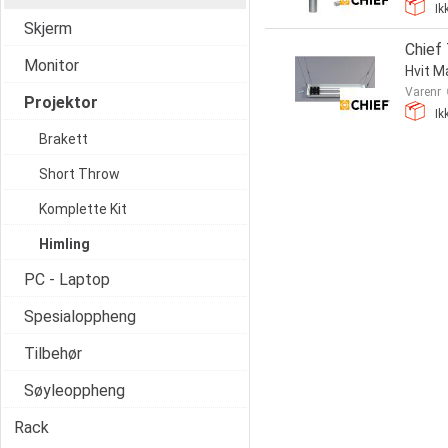
Ik
Skjerm
Chief
Monitor
Hvit M
Varenr
Projektor
Ik
Brakett
Short Throw
Komplette Kit
Himling
PC - Laptop
Spesialoppheng
Tilbehør
Søyleoppheng
Rack