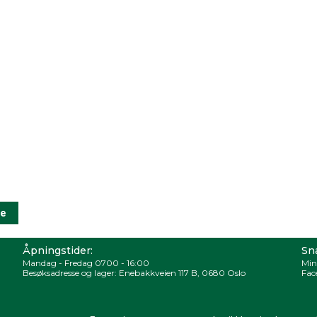
Åpningstider:
Sna
Mandag - Fredag 0700 - 16:00
Min
Besøksadresse og lager: Enebakkveien 117 B, 0680 Oslo
Fac