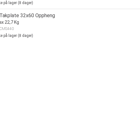
ke på lager (
8
dager)
 Takplate 32x60 Oppheng
ax 22,7 Kg
CMS440
ke på lager (
8
dager)