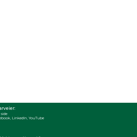
rveier:
 side
ebook
,
LinkedIn
,
YouTube