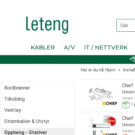
KABLER
A/V
IT / NETTVERK
Her er du nå:
Hjem
>
Instal
Chief
Bordbrønner
Univer
Tilkobling
Varenr
1
p
Verktøy
Chief
Strømkabler & Utstyr
Univer
Varenr
Oppheng - Stativer