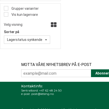
Grupper varianter
Vis kun lagervare
Velg visning:
Sorter på
Lagerstatus synkende
MOTTA VÅRE NYHETSBREV PÅ E-POST
Kontaktinfo:
Sentralbord:
+47 62 48 24 50
e-post:
post@leteng.no